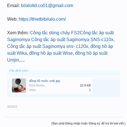
Email:
bilaloltd.co01@gmail.com
Web:
https://thietbibilalo.com/
Xem thêm:
Công tắc dòng chảy FS2
Công tắc áp suất
Saginomya
Công tắc áp suất Saginomya SNS-c110x
,
Công tắc áp suất Saginomya sns- c120x
,
đồng hồ áp
suất Wika
,
đồng hồ áp suất Wise
,
đồng hồ áp suất
Unijin
,....
File đính kèm :
đồng hồ nước unik.jpg
Kích thước:
22.9 KB
Xem:
1
3/10/22
(Bạn phải Đăng nhập hoặc Đăng ký để trả lời bài viết.)