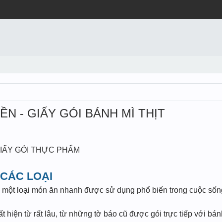
ỀN - GIẤY GÓI BÁNH MÌ THỊT
 GIẤY GÓI THỰC PHẨM
 CÁC LOẠI
 một loại món ăn nhanh được sử dụng phổ biến trong cuộc sống
t hiện từ rất lâu, từ những tờ báo cũ được gói trực tiếp với b