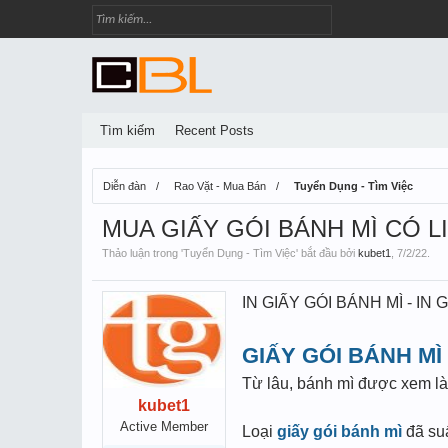
Tìm kiếm
Recent Posts
Diễn đàn
Rao Vặt - Mua Bán
Tuyển Dụng - Tìm Việc
MUA GIẤY GÓI BÁNH MÌ CÓ LI
Thảo luận trong '
Tuyển Dụng - Tìm Việc
' bắt đầu bởi
kubet1
,
7/2/22
.
IN GIẤY GÓI BÁNH MÌ - IN
GIẤY GÓI BÁNH MÌ
Từ lâu, bánh mì được xem là
kubet1
Active Member
Loại
giấy gói bánh mì
đã suấ