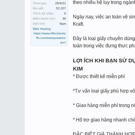
theo nhiều hệ lụy trong ngà
Tham gia:
28/4/21
Bài viết:
52,207
Thích đã nhận:
0
Ngày nay, việc an toàn vệ si
Điểm thành tích:
36
Kraft.
Giới tính:
Nam
Web Hosting
:
https://www.effectivestu
Đây là loại giấy chuyên dùng
ffs.com/sweepstakes-
qvc/
toàn trong việc đựng thực p
LỢI ÍCH KHI BẠN SỬ 
KIM
* Được thiết kế miễn phí
*Tư vấn loại giấy phù hợp v
* Giao hàng miễn phí trong n
* Hổ trợ giao hàng nhanh chố
ĐẶC BIỆT GIÁ THÀNH HỢP