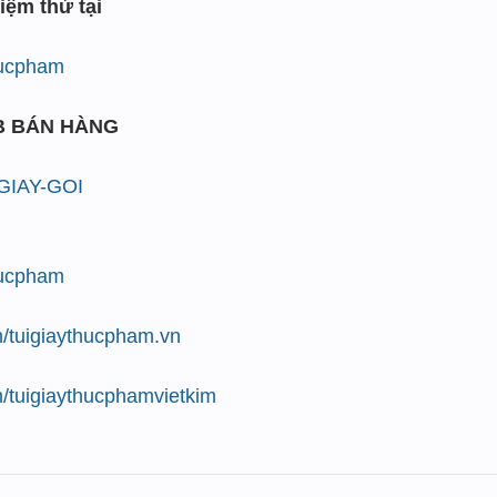
iệm thử tại
thucpham
B BÁN HÀNG
/GIAY-GOI
thucpham
/tuigiaythucpham.vn
/tuigiaythucphamvietkim