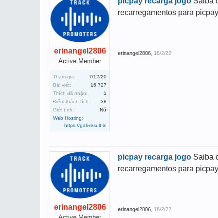
picpay recarga jogo
Saiba c
recarregamentos para picpay
erinangel2806
erinangel2806
,
18/2/22
Active Member
Tham gia:
7/12/20
Bài viết:
16,727
Thích đã nhận:
1
Điểm thành tích:
38
Giới tính:
Nữ
Web Hosting
:
https://gali-result.in
picpay recarga jogo
Saiba c
recarregamentos para picpay
erinangel2806
erinangel2806
,
18/2/22
Active Member