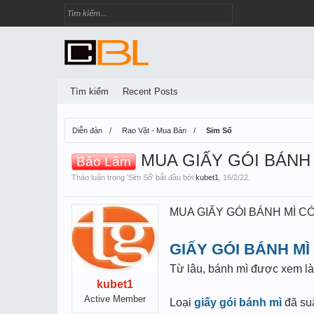
Tìm kiếm
Recent Posts
Diễn đàn
Rao Vặt - Mua Bán
Sim Số
MUA GIẤY GÓI BÁNH M
Bảo Lâm
Thảo luận trong '
Sim Số
' bắt đầu bởi
kubet1
,
16/2/22
.
MUA GIẤY GÓI BÁNH MÌ CÓ 
GIẤY GÓI BÁNH MÌ
Từ lâu, bánh mì được xem là
kubet1
Active Member
Loại
giấy gói bánh mì
đã suấ