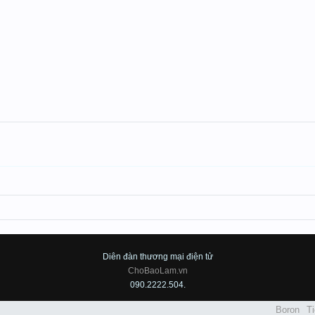
Diên đàn thương mại điện tử
ChoBaoLam.vn
090.2222.504.
Boron
Ti