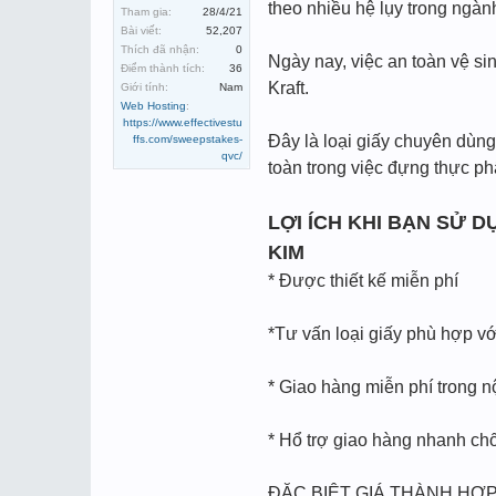
theo nhiều hệ lụy trong ngà
Tham gia:
28/4/21
Bài viết:
52,207
Thích đã nhận:
0
Ngày nay, việc an toàn vệ si
Điểm thành tích:
36
Kraft.
Giới tính:
Nam
Web Hosting
:
https://www.effectivestu
Đây là loại giấy chuyên dùng
ffs.com/sweepstakes-
qvc/
toàn trong việc đựng thực p
LỢI ÍCH KHI BẠN SỬ 
KIM
* Được thiết kế miễn phí
*Tư vấn loại giấy phù hợp v
* Giao hàng miễn phí trong n
* Hổ trợ giao hàng nhanh chố
ĐẶC BIỆT GIÁ THÀNH HỢP