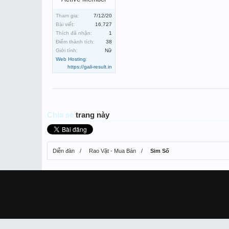
Tham gia:
7/12/20
Bài viết:
16,727
Thích đã nhận:
1
Điểm thành tích:
38
Giới tính:
Nữ
Web Hosting
:
https://gali-result.in
Chia sẻ
trang này
Diễn đàn
Rao Vặt - Mua Bán
Sim Số