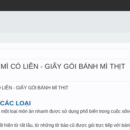
Ì CÓ LIỀN - GIẤY GÓI BÁNH MÌ THỊT
LIỀN - GIẤY GÓI BÁNH MÌ THỊT
 CÁC LOẠI
 một loại món ăn nhanh được sử dụng phổ biến trong cuộc sống
t hiện từ rất lâu, từ những tờ báo cũ được gói trực tiếp với b