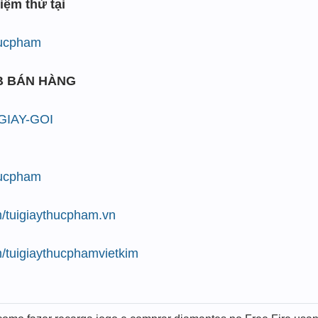
iệm thử tại
thucpham
B BÁN HÀNG
/GIAY-GOI
thucpham
/tuigiaythucpham.vn
/tuigiaythucphamvietkim