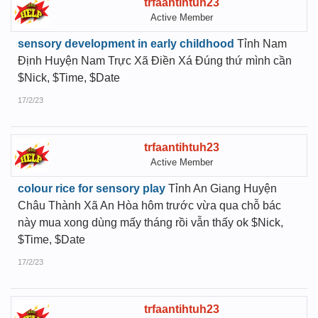
trfaantihtuh23
Active Member
sensory development in early childhood
Tỉnh Nam
Định Huyện Nam Trực Xã Điền Xá Đúng thứ mình cần
$Nick, $Time, $Date
17/2/23
trfaantihtuh23
Active Member
colour rice for sensory play
Tỉnh An Giang Huyện
Châu Thành Xã An Hòa hôm trước vừa qua chỗ bác
này mua xong dùng mấy tháng rồi vẫn thấy ok $Nick,
$Time, $Date
17/2/23
trfaantihtuh23