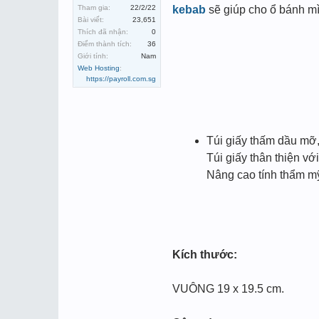
Tham gia:
22/2/22
kebab
sẽ giúp cho ổ bánh m
Bài viết:
23,651
Thích đã nhận:
0
Điểm thành tích:
36
Giới tính:
Nam
Web Hosting
:
https://payroll.com.sg
Túi giấy thấm dầu mỡ, 
Túi giấy thân thiện vớ
Nâng cao tính thẩm m
Kích thước:
VUÔNG 19 x 19.5 cm.