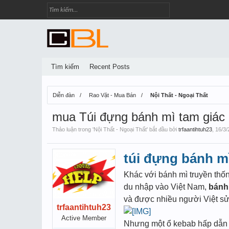
Tìm kiếm
Recent Posts
Diễn đàn
Rao Vặt - Mua Bán
Nội Thất - Ngoại Thất
mua Túi đựng bánh mì tam giác
Thảo luận trong '
Nội Thất - Ngoại Thất
' bắt đầu bởi
trfaantihtuh23
,
16/3/
túi đựng bánh m
Khác với bánh mì truyền thố
du nhập vào Việt Nam,
bánh
và được nhiều người Việt sử
trfaantihtuh23
Active Member
Nhưng một ổ kebab hấp dẫn l