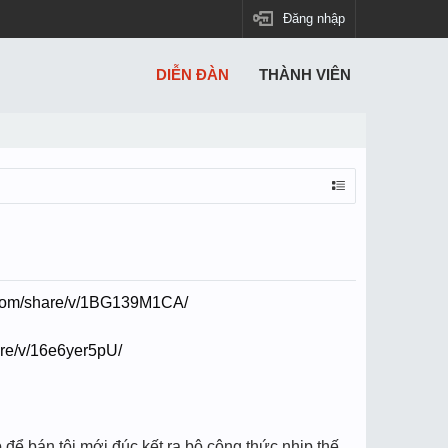
Đăng nhập
DIỄN ĐÀN
THÀNH VIÊN
.com/share/v/1BG139M1CA/
re/v/16e6yer5pU/
để bán tôi mới đúc kết ra bộ công thức nhịp thế