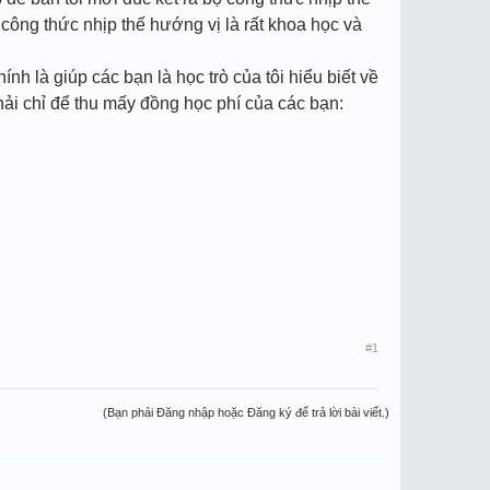
g công thức nhịp thế hướng vị là rất khoa học và
nh là giúp các bạn là học trò của tôi hiểu biết về
hải chỉ để thu mấy đồng học phí của các bạn:
#1
(Bạn phải Đăng nhập hoặc Đăng ký để trả lời bài viết.)