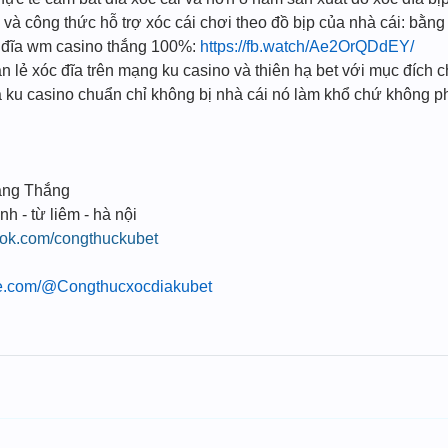
̃a và công thức hỗ trợ xóc cái chơi theo đồ bịp của nhà cái: bằn
óc đĩa wm casino thắng 100%:
https://fb.watch/Ae2OrQDdEY/
 lẻ xóc đĩa trên mạng ku casino và thiên hạ bet với mục đích chí
a ku casino chuẩn chỉ không bị nhà cái nó làm khổ chứ không p
ang Thắng
nh - từ liêm - hà nội
ook.com/congthuckubet
be.com/@Congthucxocdiakubet