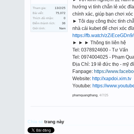
hướng vị tính chẵn lẻ xóc đi
Tham gia:
13/2/25
Bài viết:
75,072
chính xác, giúp bạn chơi x
Thích đã nhận:
0
► Tôi dạy công thức tính chẵn
Điểm thành tích:
36
nhà cái kubet để chơi xóc đĩ
Giới tính:
Nam
https://fb.watch/zZiEceGDn9/
► ► ► Thông tin liên hệ
Tel: 0378924600 - Tư Vấn
Tel: 0974004025 - Phạm Qu
Địa Chỉ: 19 lê đức thọ - mỹ đì
Fanpage:
https://www.faceb
Website:
http://xapdoi.xim.tv
Youtube:
https://www.youtu
phamquangthang
,
4/7/25
Chia sẻ
trang này