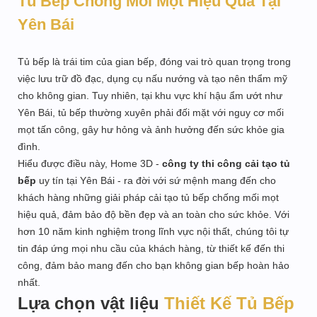
Tủ Bếp Chống Mối Mọt Hiệu Quả Tại
Yên Bái
Tủ bếp là trái tim của gian bếp, đóng vai trò quan trọng trong
việc lưu trữ đồ đạc, dụng cụ nấu nướng và tạo nên thẩm mỹ
cho không gian. Tuy nhiên, tại khu vực khí hậu ẩm ướt như
Yên Bái, tủ bếp thường xuyên phải đối mặt với nguy cơ mối
mọt tấn công, gây hư hỏng và ảnh hưởng đến sức khỏe gia
đình.
Hiểu được điều này, Home 3D -
công ty thi công cải tạo tủ
bếp
uy tín tại Yên Bái - ra đời với sứ mệnh mang đến cho
khách hàng những giải pháp cải tạo tủ bếp chống mối mọt
hiệu quả, đảm bảo độ bền đẹp và an toàn cho sức khỏe. Với
hơn 10 năm kinh nghiệm trong lĩnh vực nội thất, chúng tôi tự
tin đáp ứng mọi nhu cầu của khách hàng, từ thiết kế đến thi
công, đảm bảo mang đến cho bạn không gian bếp hoàn hảo
nhất.
Lựa chọn vật liệu
Thiết Kế Tủ Bếp