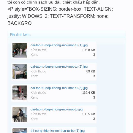
tôi còn có chính sách ưu đãi, chiết khấu hấp dẫn.
<P style="BOX-SIZING: border-box; TEXT-ALIGN:
justify; WIDOWS: 2; TEXT-TRANSFORM: none;
BACKGRO
File đính kèm :
cai-tao-tu-bep-chong-moi-mot-tu (1).jpg
Kích thước:
105.8 KB
Xem:
3
cai-tao-tu-bep-chong-moi-mot-tu (2).jpg
Kích thước:
89 KB
Xem:
3
cai-tao-tu-bep-chong-moi-mot-tu (3).jpg
Kích thước:
119.4 KB
Xem:
3
cai-tao-tu-bep-chong-moi-mot-tu.jpg
Kích thước:
100.5 KB
Xem:
3
thi-cong-thiet-ke-noi-that-tu-be (1).jpg