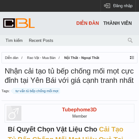
Đăng nhập
DIỄN ĐÀN
THÀNH VIÊN
Tìm kiếm
Recent Posts
Diễn đàn
Rao Vặt - Mua Bán
Nội Thất - Ngoại Thất
Nhận cải tạo tủ bếp chống mối mọt cực
đỉnh tại Yên Bái với giá cạnh tranh nhất
Tags:
tư vấn tủ bếp chống mối mọt
Tubephome3D
Member
Bí Quyết Chọn Vật Liệu Cho
Cải Tạo