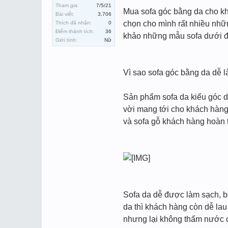
Tham gia:
7/5/21
Mua sofa góc bằng da cho kh
Bài viết:
3,706
chọn cho mình rất nhiều nhữ
Thích đã nhận:
0
Điểm thành tích:
36
khảo những mẫu sofa dưới đâ
Giới tính:
Nữ
Vì sao sofa góc bằng da dễ 
Sản phẩm sofa da kiểu góc d
vời mang tới cho khách hàng 
và sofa gỗ khách hàng hoàn t
Sofa da dễ được làm sạch, bề
da thì khách hàng còn dễ lau
nhưng lại không thấm nước c