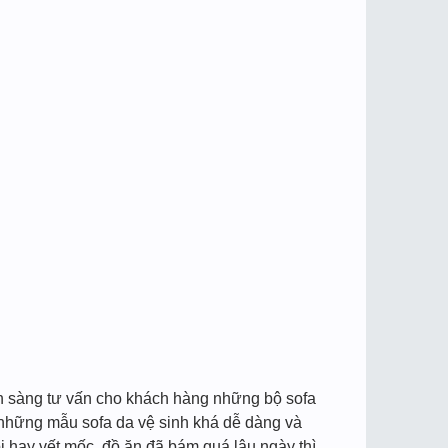
ẵn sàng tư vấn cho khách hàng những bộ sofa
 những mẫu sofa da vệ sinh khá dễ dàng và
 hay vết mốc, đồ ăn đã bám quá lâu ngày thì