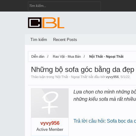
Tìm kiếm
Recent Posts
Diễn đàn
Rao Vặt - Mua Bán
Nội Thất - Ngoại Thất
Những bộ sofa góc bằng da đẹp 
Thảo luận trong '
Nội Thất - Ngoại Thất
' bắt đầu bởi
vyvy956
,
5/1/22
.
Lựa chọn cho mình những b
những kiểu sofa mà rất nhiề
Trả lời câu hỏi: Sofa bọc da
vyvy956
Active Member