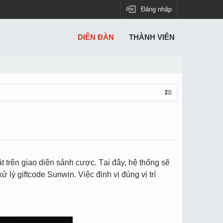
Đăng nhập
DIỄN ĐÀN
THÀNH VIÊN
t trên giao diện sảnh cược. Tại đây, hệ thống sẽ
lý giftcode Sunwin. Việc định vị đúng vị trí