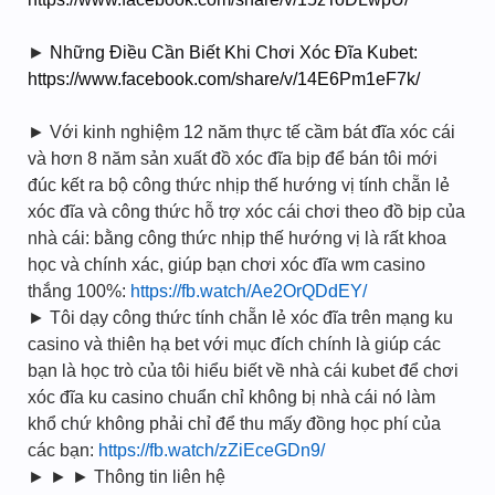
►
Những Điều Cần Biết Khi Chơi Xóc Đĩa Kubet:
https://www.facebook.com/share/v/14E6Pm1eF7k/
► Với kinh nghiệm 12 năm thực tế cầm bát đĩa xóc cái
và hơn 8 năm sản xuất đồ xóc đĩa bịp để bán tôi mới
đúc kết ra bộ công thức nhịp thế hướng vị tính chẵn lẻ
xóc đĩa và công thức hỗ trợ xóc cái chơi theo đồ bịp của
nhà cái: bằng công thức nhịp thế hướng vị là rất khoa
học và chính xác, giúp bạn chơi xóc đĩa wm casino
thắng 100%:
https://fb.watch/Ae2OrQDdEY/
► Tôi dạy công thức tính chẵn lẻ xóc đĩa trên mạng ku
casino và thiên hạ bet với mục đích chính là giúp các
bạn là học trò của tôi hiểu biết về nhà cái kubet để chơi
xóc đĩa ku casino chuẩn chỉ không bị nhà cái nó làm
khổ chứ không phải chỉ để thu mấy đồng học phí của
các bạn:
https://fb.watch/zZiEceGDn9/
► ► ► Thông tin liên hệ