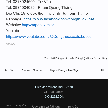
Tel: 0378924600 - Tư Vấn
Tel: 0974004025 - Phạm Quang Thắng
Địa Chỉ: 19 lê đức thọ - mỹ đình - từ liêm - hà nội
Fanpage:
https://www.facebook.com/congthuckubet
Website:
http://xapdoi.xim.tv
Youtube:
https://www.youtube.com/@Congthucxocdiakubet
10/7/25
(Bạn phải Đăng nhập hoặc Đăng ký để trả lời bài viết.)
Diễn đàn
Rao Vặt - Mua Bán
Tuyển Dụng - Tìm Việc
Diên đàn thương mại điện tử
ChoBaoLam.vn
090.2222.504.
Boron
Tiếng Việt
Quy định và Nội quy
Trợ giúp