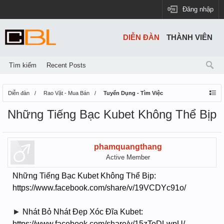
Đăng nhập
DIỄN ĐÀN
THÀNH VIÊN
Tìm kiếm
Recent Posts
Diễn đàn
Rao Vặt - Mua Bán
Tuyển Dụng - Tìm Việc
Những Tiếng Bạc Kubet Không Thể Bịp
phamquangthang
Active Member
Những Tiếng Bạc Kubet Không Thể Bịp:
https://www.facebook.com/share/v/19VCDYc91o/
►
Nhát Bỏ Nhát Đẹp Xóc Đĩa Kubet:
https://www.facebook.com/share/v/15zToDLwpU/