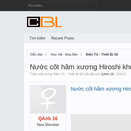
Tìm kiếm
Recent Posts
Diễn đàn
Rao Vặt - Mua Bán
Điện Tử - Thiết Bị Số
Nước cốt hầm xương Hiroshi kh
Thảo luận trong '
Điện Tử - Thiết Bị Số
' bắt đầu bởi
QAnh 16
,
12/6/22
.
Nước cốt hầm xương
Hir
QAnh 16
New Member