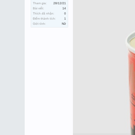
Tham gia:
28/12/21
Bài viết:
14
Thích đã nhận:
0
Điểm thành tích:
1
Giới tính:
Nữ