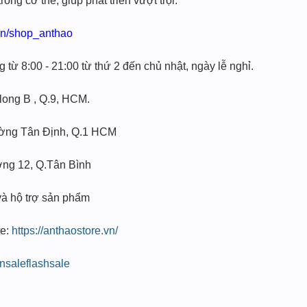
rong cơ thể, giúp phát triển vượt trội.
.vn/shop_anthao
 từ 8:00 - 21:00 từ thứ 2 đến chủ nhật, ngày lễ nghỉ.
long B , Q.9, HCM.
ờng Tân Định, Q.1 HCM
ng 12, Q.Tân Bình
và hộ trợ sản phẩm
te:
https://anthaostore.vn/
nsaleflashsale