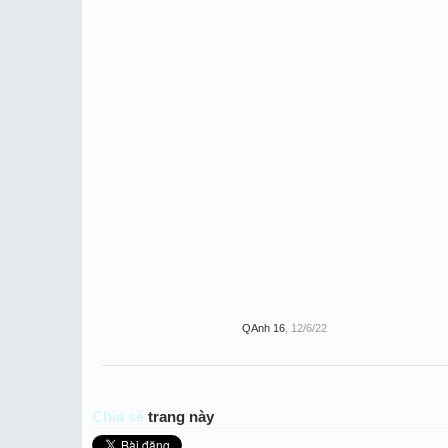
QAnh 16
,
12/6/22
Chia sẻ
trang này