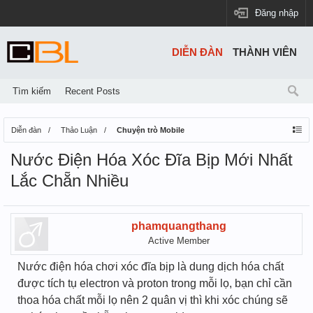
Đăng nhập
DIỄN ĐÀN
THÀNH VIÊN
Tìm kiếm
Recent Posts
Diễn đàn
Thảo Luận
Chuyện trò Mobile
Nước Điện Hóa Xóc Đĩa Bịp Mới Nhất
Lắc Chẵn Nhiều
phamquangthang
Active Member
Nước điện hóa chơi xóc đĩa bịp là dung dịch hóa chất
được tích tụ electron và proton trong mỗi lọ, bạn chỉ cần
thoa hóa chất mỗi lọ nên 2 quân vị thì khi xóc chúng sẽ