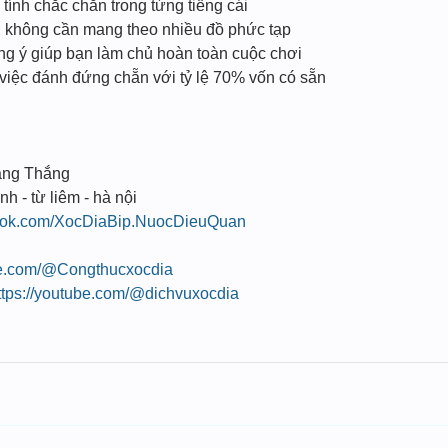
ính chắc chắn trong từng tiếng cái
n, không cần mang theo nhiều đồ phức tạp
úng ý giúp bạn làm chủ hoàn toàn cuộc chơi
 việc đánh đứng chẵn với tỷ lệ 70% vốn có sẵn
ang Thắng
nh - từ liêm - hà nội
book.com/XocDiaBip.NuocDieuQuan
be.com/@Congthucxocdia
ttps://youtube.com/@dichvuxocdia