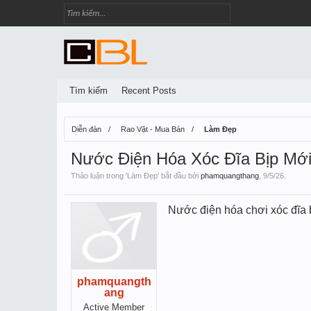
Tìm kiếm
Recent Posts
Diễn đàn
Rao Vặt - Mua Bán
Làm Đẹp
Nước Điện Hóa Xóc Đĩa Bịp Mớ
Thảo luận trong '
Làm Đẹp
' bắt đầu bởi
phamquangthang
,
9/5/26
.
Nước điện hóa chơi xóc đĩa bi
phamquangth
ang
Active Member