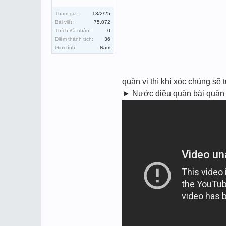
Tham gia:
13/2/25
Bài viết:
75,072
Thích đã nhận:
0
Điểm thành tích:
36
Giới tính:
Nam
quân vị thì khi xóc chúng se
► Nước điều quân bài quân c