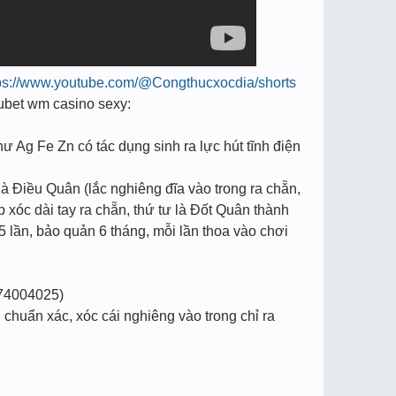
ps://www.youtube.com/@Congthucxocdia/shorts
e kubet wm casino sexy:
hư Ag Fe Zn có tác dụng sinh ra lực hút tĩnh điện
à Điều Quân (lắc nghiêng đĩa vào trong ra chẵn,
p xóc dài tay ra chẵn, thứ tư là Đốt Quân thành
5 lần, bảo quản 6 tháng, mỗi lần thoa vào chơi
74004025)
chuẩn xác, xóc cái nghiêng vào trong chỉ ra