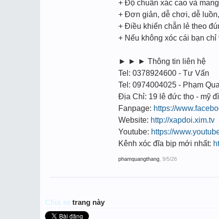
+ Độ chuẩn xác cao và mang t
+ Đơn giản, dễ chơi, dễ luồ
+ Điều khiển chẵn lẻ theo đ
+ Nếu không xóc cái bạn chỉ
► ► ► Thông tin liên hệ
Tel: 0378924600 - Tư Vấn
Tel: 0974004025 - Phạm Qu
Địa Chỉ: 19 lê đức thọ - mỹ đì
Fanpage:
https://www.face
Website:
http://xapdoi.xim.tv
Youtube:
https://www.youtu
Kênh xóc đĩa bịp mới nhất:
h
phamquangthang
,
9/5/26
Chia sẻ
trang này