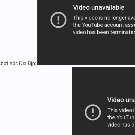
hơi Xóc Đĩa Bịp: