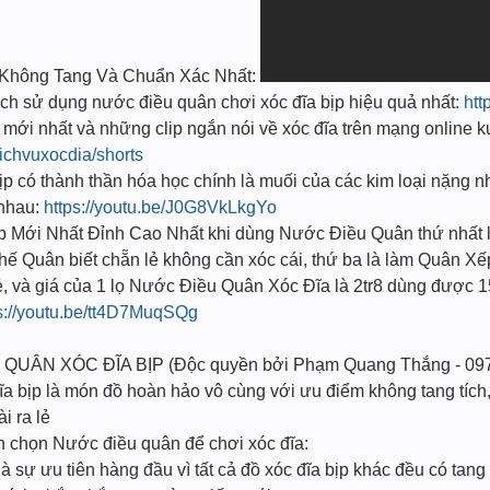
t Không Tang Và Chuẩn Xác Nhất:
sử dụng nước điều quân chơi xóc đĩa bịp hiệu quả nhất:
htt
mới nhất và những clip ngắn nói về xóc đĩa trên mạng onlin
ichvuxocdia/shorts
 có thành thần hóa học chính là muối của các kim loại nặng n
i nhau:
https://youtu.be/J0G8VkLkgYo
̣p Mới Nhất Đỉnh Cao Nhất khi dùng Nước Điều Quân thứ nhất l
 Thế Quân biết chẵn lẻ không cần xóc cái, thứ ba là làm Quân Xế
ẻ, và giá của 1 lọ Nước Điều Quân Xóc Đĩa là 2tr8 dùng được 1
s://youtu.be/tt4D7MuqSQg
 QUÂN XÓC ĐĨA BỊP (Độc quyền bởi Phạm Quang Thắng - 09
a bịp là món đồ hoàn hảo vô cùng với ưu điểm không tang tích, 
i ra lẻ
ạn chọn Nước điều quân để chơi xóc đĩa:
à sự ưu tiên hàng đầu vì tất cả đồ xóc đĩa bịp khác đều có tang