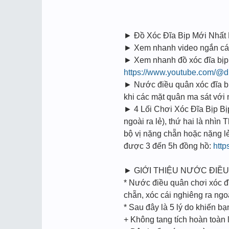
► Đồ Xóc Đĩa Bịp Mới Nhấ
► Xem nhanh video ngắn cách 
► Xem nhanh đồ xóc đĩa bịp 
https://www.youtube.com/@d
► Nước điều quân xóc đĩa bịp
khi các mặt quân ma sát vớ
► 4 Lối Chơi Xóc Đĩa Bịp Bi
ngoài ra lẻ), thứ hai là nhìn
bộ vị nặng chẵn hoặc nặng l
được 3 đến 5h đồng hồ:
http
► GIỚI THIỆU NƯỚC ĐIỀU
* Nước điều quân chơi xóc đĩ
chẵn, xóc cái nghiêng ra ngoà
* Sau đây là 5 lý do khiến b
+ Không tang tích hoàn toàn l