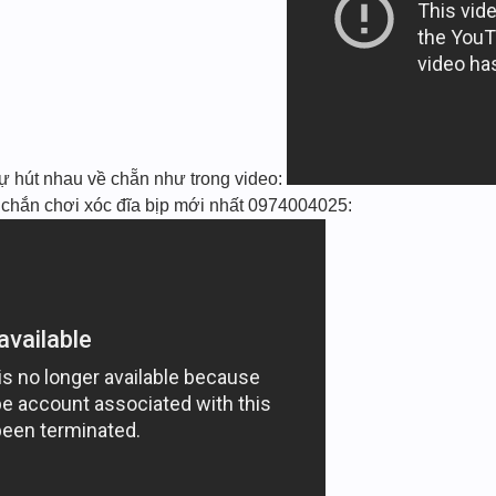
̃ tự hút nhau về chẵn như trong video:
hắn chơi xóc đĩa bịp mới nhất 0974004025: