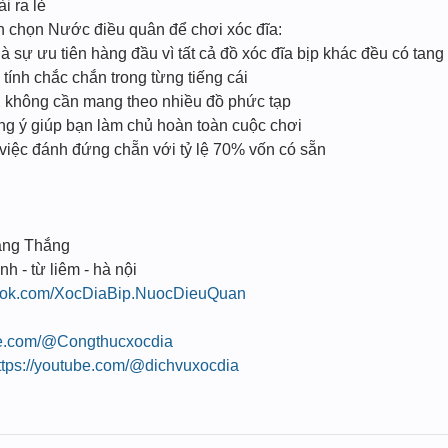
i ra lẻ
ạn chọn Nước điều quân để chơi xóc đĩa:
à sự ưu tiên hàng đầu vì tất cả đồ xóc đĩa bịp khác đều có tang
ính chắc chắn trong từng tiếng cái
n, không cần mang theo nhiều đồ phức tạp
úng ý giúp bạn làm chủ hoàn toàn cuộc chơi
 việc đánh đứng chẵn với tỷ lệ 70% vốn có sẵn
ang Thắng
nh - từ liêm - hà nội
book.com/XocDiaBip.NuocDieuQuan
be.com/@Congthucxocdia
ttps://youtube.com/@dichvuxocdia