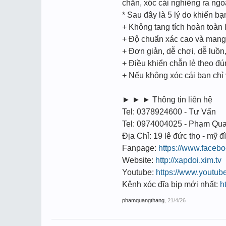
chẵn, xóc cái nghiêng ra ngoà
* Sau đây là 5 lý do khiến b
+ Không tang tích hoàn toàn l
+ Độ chuẩn xác cao và mang t
+ Đơn giản, dễ chơi, dễ luồ
+ Điều khiển chẵn lẻ theo đ
+ Nếu không xóc cái bạn chỉ
► ► ► Thông tin liên hệ
Tel: 0378924600 - Tư Vấn
Tel: 0974004025 - Phạm Qu
Địa Chỉ: 19 lê đức thọ - mỹ đì
Fanpage:
https://www.face
Website:
http://xapdoi.xim.tv
Youtube:
https://www.youtu
Kênh xóc đĩa bịp mới nhất:
h
phamquangthang
,
21/4/26