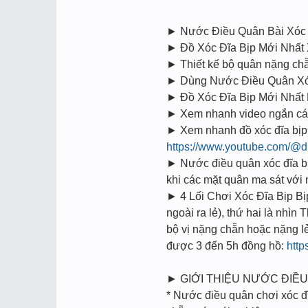
► Nước Điều Quân Bài Xóc
► Đồ Xóc Đĩa Bịp Mới Nhấ
► Thiết kế bộ quân nặng chă
► Dùng Nước Điều Quân Xóc
► Đồ Xóc Đĩa Bịp Mới Nhấ
► Xem nhanh video ngắn cách 
► Xem nhanh đồ xóc đĩa bịp 
https://www.youtube.com/@d
► Nước điều quân xóc đĩa bịp
khi các mặt quân ma sát vớ
► 4 Lối Chơi Xóc Đĩa Bịp Bi
ngoài ra lẻ), thứ hai là nhìn
bộ vị nặng chẵn hoặc nặng l
được 3 đến 5h đồng hồ:
http
► GIỚI THIỆU NƯỚC ĐIỀU
* Nước điều quân chơi xóc đĩ