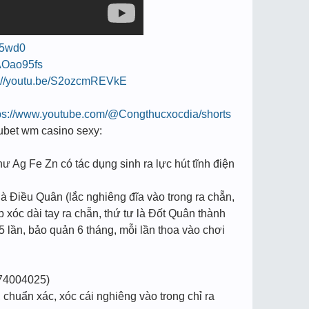
iz5wd0
6AOao95fs
s://youtu.be/S2ozcmREVkE
ps://www.youtube.com/@Congthucxocdia/shorts
e kubet wm casino sexy:
hư Ag Fe Zn có tác dụng sinh ra lực hút tĩnh điện
à Điều Quân (lắc nghiêng đĩa vào trong ra chẵn,
p xóc dài tay ra chẵn, thứ tư là Đốt Quân thành
5 lần, bảo quản 6 tháng, mỗi lần thoa vào chơi
74004025)
chuẩn xác, xóc cái nghiêng vào trong chỉ ra