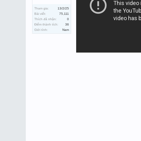
Tham gia:
13/2/25
Bài viết:
75,111
Thích đã nhận:
0
Điểm thành tích:
36
Giới tính:
Nam