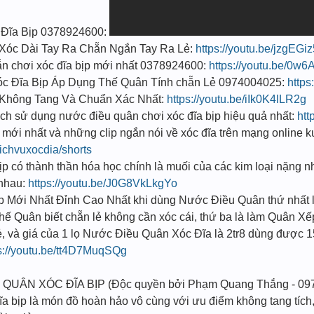
 Đĩa Bịp 0378924600:
t Xóc Dài Tay Ra Chẵn Ngắn Tay Ra Lẻ:
https://youtu.be/jzgEG
̃n chơi xóc đĩa bịp mới nhất 0378924600:
https://youtu.be/0w
 Đĩa Bịp Áp Dụng Thế Quân Tính chẵn Lẻ 0974004025:
http
t Không Tang Và Chuẩn Xác Nhất:
https://youtu.be/iIk0K4lLR2g
sử dụng nước điều quân chơi xóc đĩa bịp hiệu quả nhất:
htt
mới nhất và những clip ngắn nói về xóc đĩa trên mạng onlin
ichvuxocdia/shorts
 có thành thần hóa học chính là muối của các kim loại nặng n
i nhau:
https://youtu.be/J0G8VkLkgYo
̣p Mới Nhất Đỉnh Cao Nhất khi dùng Nước Điều Quân thứ nhất l
 Thế Quân biết chẵn lẻ không cần xóc cái, thứ ba là làm Quân Xế
ẻ, và giá của 1 lọ Nước Điều Quân Xóc Đĩa là 2tr8 dùng được 1
s://youtu.be/tt4D7MuqSQg
 QUÂN XÓC ĐĨA BỊP (Độc quyền bởi Phạm Quang Thắng - 09
a bịp là món đồ hoàn hảo vô cùng với ưu điểm không tang tích, 