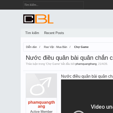
Tìm kiếm
Recent Posts
Diễn đàn
Rao Vặt - Mua Bán
Chợ Game
Nước điều quân bài quân chắn chơ
Thảo luận trong '
Chợ Game
' bắt đầu bởi
phamquangthang
,
21/4/26
.
Nước điều quân bài quân chă
phamquangth
ang
Active Member