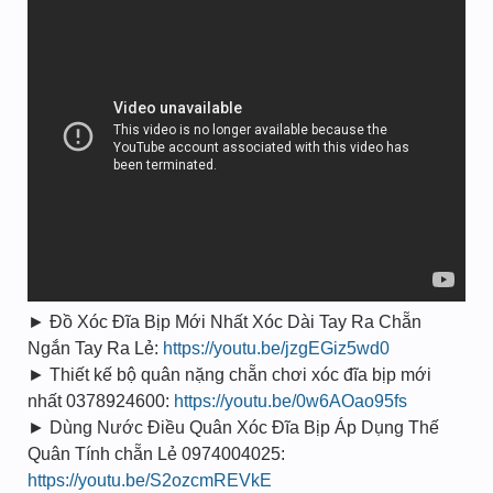
► Đồ Xóc Đĩa Bịp Mới Nhất Xóc Dài Tay Ra Chẵn
Ngắn Tay Ra Lẻ:
https://youtu.be/jzgEGiz5wd0
► Thiết kế bộ quân nặng chẵn chơi xóc đĩa bịp mới
nhất 0378924600:
https://youtu.be/0w6AOao95fs
► Dùng Nước Điều Quân Xóc Đĩa Bịp Áp Dụng Thế
Quân Tính chẵn Lẻ 0974004025:
https://youtu.be/S2ozcmREVkE