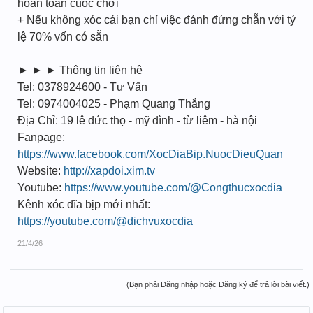
hoàn toàn cuộc chơi
+ Nếu không xóc cái bạn chỉ việc đánh đứng chẵn với tỷ
lệ 70% vốn có sẵn
► ► ► Thông tin liên hệ
Tel: 0378924600 - Tư Vấn
Tel: 0974004025 - Phạm Quang Thắng
Địa Chỉ: 19 lê đức thọ - mỹ đình - từ liêm - hà nội
Fanpage:
https://www.facebook.com/XocDiaBip.NuocDieuQuan
Website:
http://xapdoi.xim.tv
Youtube:
https://www.youtube.com/@Congthucxocdia
Kênh xóc đĩa bịp mới nhất:
https://youtube.com/@dichvuxocdia
21/4/26
(Bạn phải Đăng nhập hoặc Đăng ký để trả lời bài viết.)