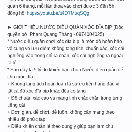
quản 6 tháng, mỗi lần thoa vào chơi được 3 đến 5h
đồng hồ:
https://youtu.be/tt4D7MuqSQg
► GIỚI THIỆU NƯỚC ĐIỀU QUÂN XÓC ĐĨA BỊP (Độc
quyền bởi Phạm Quang Thắng - 0974004025)
* Nước điều quân chơi xóc đĩa bịp là món đồ hoàn hảo
vô cùng với ưu điểm không tang tích, chuẩn xác, xóc cái
nghiêng vào trong chỉ ra chẵn, xóc cái nghiêng ra ngoài
ra lẻ
* Sau đây là 5 lý do khiến bạn chọn Nước điều quân để
chơi xóc đĩa:
+ Không tang tích hoàn toàn là sự ưu tiên hàng đầu vì
tất cả đồ xóc đĩa bịp khác đều có tang
+ Độ chuẩn xác cao và mang tính chắc chắn trong từng
tiếng cái
+ Đơn giản, dễ chơi, dễ luồn, không cần mang theo
nhiều đồ phức tạp
+ Điều khiển chẵn lẻ theo đúng ý giúp bạn làm chủ