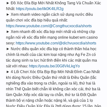
► Đồ Xóc Đĩa Bịp Mới Nhất Không Tang Và Chuẩn Xác
Nhất:
https://youtu.be/iIk0K4lLR2g
► Xem nhanh video ngắn cách sử dụng nước điều
quân chơi xóc đĩa bịp hiệu quả nhất:
https://www.youtube.com/@Congthucxocdia/shorts
► Xem nhanh đồ xóc đĩa bịp mới nhất và những clip
ngắn nói về xóc đĩa trên mạng online kubet wm casino
sexy:
https://www.youtube.com/@dichvuxocdia/shorts
► Nước điều quân xóc đĩa bịp có thành thần hóa học
chính là muối của các kim loại nặng như Ag Fe Zn có
tác dụng sinh ra lực hút tĩnh điện khi các mặt quân ma
sát với nhau:
https://youtu.be/J0G8VkLkgYo
► 4 Lối Chơi Xóc Đĩa Bịp Bịp Mới Nhất Đỉnh Cao Nhất
khi dùng Nước Điều Quân thứ nhất là Điều Quân (lắc
nghiêng đĩa vào trong ra chẵn, ngoài ra lẻ), thứ hai là
nhìn Thế Quân biết chẵn lẻ không cần xóc cái, thứ ba là
làm Quân Xếp xóc dài tay ra chẵn, thứ tư là Đốt Quân
thành bộ vị nặng chẵn hoặc nặng lẻ, và giá của 1 lọ
Nước Điều Quân Xóc Đĩa là 2tr8 dùng được 15 lần, bảo