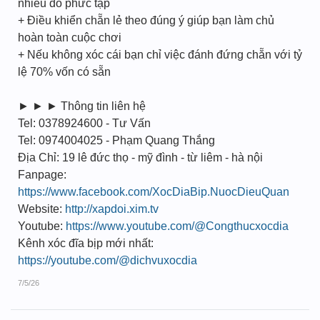
nhiều đồ phức tạp
+ Điều khiển chẵn lẻ theo đúng ý giúp bạn làm chủ
hoàn toàn cuộc chơi
+ Nếu không xóc cái bạn chỉ việc đánh đứng chẵn với tỷ
lệ 70% vốn có sẵn
► ► ► Thông tin liên hệ
Tel: 0378924600 - Tư Vấn
Tel: 0974004025 - Phạm Quang Thắng
Địa Chỉ: 19 lê đức thọ - mỹ đình - từ liêm - hà nội
Fanpage:
https://www.facebook.com/XocDiaBip.NuocDieuQuan
Website:
http://xapdoi.xim.tv
Youtube:
https://www.youtube.com/@Congthucxocdia
Kênh xóc đĩa bịp mới nhất:
https://youtube.com/@dichvuxocdia
7/5/26