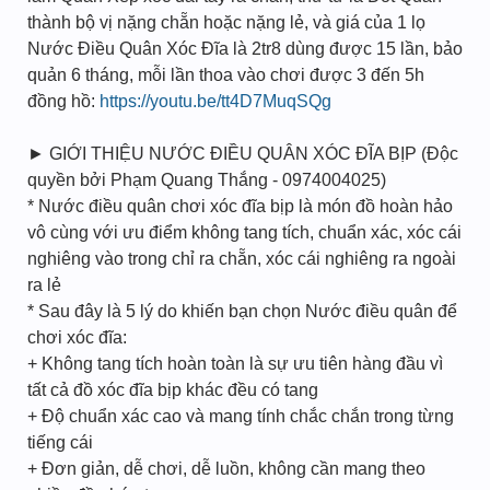
thành bộ vị nặng chẵn hoặc nặng lẻ, và giá của 1 lọ
Nước Điều Quân Xóc Đĩa là 2tr8 dùng được 15 lần, bảo
quản 6 tháng, mỗi lần thoa vào chơi được 3 đến 5h
đồng hồ:
https://youtu.be/tt4D7MuqSQg
► GIỚI THIỆU NƯỚC ĐIỀU QUÂN XÓC ĐĨA BỊP (Độc
quyền bởi Phạm Quang Thắng - 0974004025)
* Nước điều quân chơi xóc đĩa bịp là món đồ hoàn hảo
vô cùng với ưu điểm không tang tích, chuẩn xác, xóc cái
nghiêng vào trong chỉ ra chẵn, xóc cái nghiêng ra ngoài
ra lẻ
* Sau đây là 5 lý do khiến bạn chọn Nước điều quân để
chơi xóc đĩa:
+ Không tang tích hoàn toàn là sự ưu tiên hàng đầu vì
tất cả đồ xóc đĩa bịp khác đều có tang
+ Độ chuẩn xác cao và mang tính chắc chắn trong từng
tiếng cái
+ Đơn giản, dễ chơi, dễ luồn, không cần mang theo