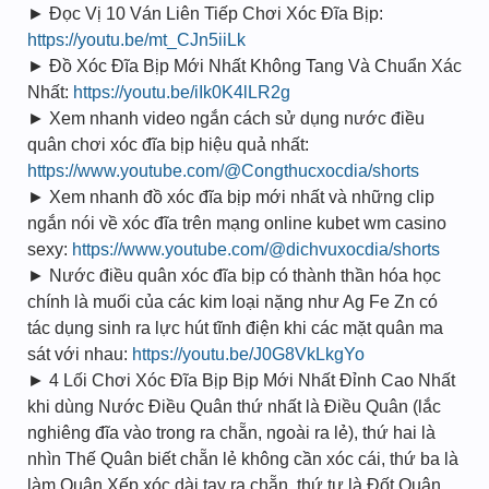
► Đọc Vị 10 Ván Liên Tiếp Chơi Xóc Đĩa Bịp:
https://youtu.be/mt_CJn5iiLk
► Đồ Xóc Đĩa Bịp Mới Nhất Không Tang Và Chuẩn Xác
Nhất:
https://youtu.be/iIk0K4lLR2g
► Xem nhanh video ngắn cách sử dụng nước điều
quân chơi xóc đĩa bịp hiệu quả nhất:
https://www.youtube.com/@Congthucxocdia/shorts
► Xem nhanh đồ xóc đĩa bịp mới nhất và những clip
ngắn nói về xóc đĩa trên mạng online kubet wm casino
sexy:
https://www.youtube.com/@dichvuxocdia/shorts
► Nước điều quân xóc đĩa bịp có thành thần hóa học
chính là muối của các kim loại nặng như Ag Fe Zn có
tác dụng sinh ra lực hút tĩnh điện khi các mặt quân ma
sát với nhau:
https://youtu.be/J0G8VkLkgYo
► 4 Lối Chơi Xóc Đĩa Bịp Bịp Mới Nhất Đỉnh Cao Nhất
khi dùng Nước Điều Quân thứ nhất là Điều Quân (lắc
nghiêng đĩa vào trong ra chẵn, ngoài ra lẻ), thứ hai là
nhìn Thế Quân biết chẵn lẻ không cần xóc cái, thứ ba là
làm Quân Xếp xóc dài tay ra chẵn, thứ tư là Đốt Quân