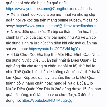
quân chơi xóc đĩa bịp hiệu quả nhất:
https://www.youtube.com/@Congthucxocdia/shorts
► Xem nhanh đồ xóc đĩa bịp mới nhất và những clip
ngắn nói về xóc đĩa trên mạng online kubet wm casino
sexy:
https://www.youtube.com/@dichvuxocdia/shorts
► Nước điều quân xóc đĩa bịp có thành thần hóa học
chính là muối của các kim loại nặng như Ag Fe Zn có
tác dụng sinh ra lực hút tĩnh điện khi các mặt quân ma
sát với nhau:
https://youtu.be/J0G8VkLkgYo
► 4 Lối Chơi Xóc Đĩa Bịp Bịp Mới Nhất Đỉnh Cao Nhất
khi dùng Nước Điều Quân thứ nhất là Điều Quân (lắc
nghiêng đĩa vào trong ra chẵn, ngoài ra lẻ), thứ hai là
nhìn Thế Quân biết chẵn lẻ không cần xóc cái, thứ ba là
làm Quân Xếp xóc dài tay ra chẵn, thứ tư là Đốt Quân
thành bộ vị nặng chẵn hoặc nặng lẻ, và giá của 1 lọ
Nước Điều Quân Xóc Đĩa là 2tr8 dùng được 15 lần, bảo
quản 6 tháng, mỗi lần thoa vào chơi được 3 đến 5h
đồng hồ:
https://youtu.be/tt4D7MuqSQg