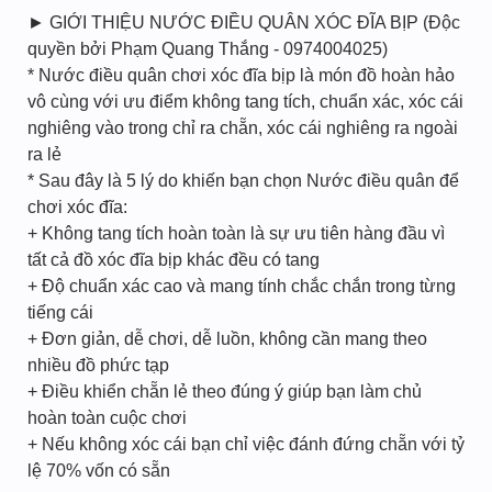
► GIỚI THIỆU NƯỚC ĐIỀU QUÂN XÓC ĐĨA BỊP (Độc
quyền bởi Phạm Quang Thắng - 0974004025)
* Nước điều quân chơi xóc đĩa bịp là món đồ hoàn hảo
vô cùng với ưu điểm không tang tích, chuẩn xác, xóc cái
nghiêng vào trong chỉ ra chẵn, xóc cái nghiêng ra ngoài
ra lẻ
* Sau đây là 5 lý do khiến bạn chọn Nước điều quân để
chơi xóc đĩa:
+ Không tang tích hoàn toàn là sự ưu tiên hàng đầu vì
tất cả đồ xóc đĩa bịp khác đều có tang
+ Độ chuẩn xác cao và mang tính chắc chắn trong từng
tiếng cái
+ Đơn giản, dễ chơi, dễ luồn, không cần mang theo
nhiều đồ phức tạp
+ Điều khiển chẵn lẻ theo đúng ý giúp bạn làm chủ
hoàn toàn cuộc chơi
+ Nếu không xóc cái bạn chỉ việc đánh đứng chẵn với tỷ
lệ 70% vốn có sẵn