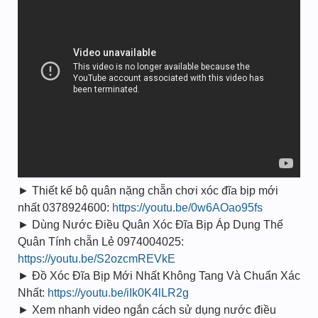
► Thiết kế bộ quân nặng chẵn chơi xóc đĩa bịp mới
nhất 0378924600:
https://youtu.be/0w6AOao95fs
► Dùng Nước Điều Quân Xóc Đĩa Bịp Áp Dụng Thế
Quân Tính chẵn Lẻ 0974004025:
https://youtu.be/S2ozcmREVkE
► Đồ Xóc Đĩa Bịp Mới Nhất Không Tang Và Chuẩn Xác
Nhất:
https://youtu.be/iIk0K4lLR2g
► Xem nhanh video ngắn cách sử dụng nước điều