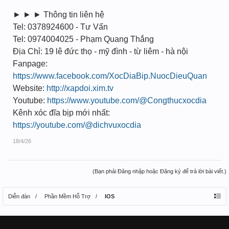
► ► ► Thông tin liên hệ
Tel: 0378924600 - Tư Vấn
Tel: 0974004025 - Phạm Quang Thắng
Địa Chỉ: 19 lê đức thọ - mỹ đình - từ liêm - hà nội
Fanpage:
https://www.facebook.com/XocDiaBip.NuocDieuQuan
Website:
http://xapdoi.xim.tv
Youtube:
https://www.youtube.com/@Congthucxocdia
Kênh xóc đĩa bịp mới nhất:
https://youtube.com/@dichvuxocdia
18/4/26
(Bạn phải Đăng nhập hoặc Đăng ký để trả lời bài viết.)
Diễn đàn
Phần Mềm Hỗ Trợ
IOS