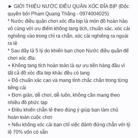
► GIỚI THIỆU NƯỚC ĐIỀU QUÂN XÓC ĐĨA BỊP (Độc
quyền bởi Phạm Quang Thắng - 0974004025)
* Nước điều quân chơi xóc đĩa bịp là món đồ hoàn hảo
vô cùng với ưu điểm không tang tích, chuẩn xác, xóc cái
nghiêng vào trong chỉ ra chẵn, xóc cái nghiêng ra ngoài
ra lẻ
* Sau đây là 5 lý do khiến bạn chọn Nước điều quân để
chơi xóc đĩa:
+ Không tang tích hoàn toàn là sự ưu tiên hàng đầu vì
tất cả đồ xóc đĩa bịp khác đều có tang
+ Độ chuẩn xác cao và mang tính chắc chắn trong từng
tiếng cái
+ Đơn giản, dễ chơi, dễ luồn, không cần mang theo
nhiều đồ phức tạp
+ Điều khiển chẵn lẻ theo đúng ý giúp bạn làm chủ
hoàn toàn cuộc chơi
+ Nếu không xóc cái bạn chỉ việc đánh đứng chẵn với tỷ
lệ 70% vốn có sẵn