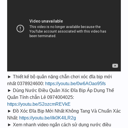
► Thiết kế bộ quân nặng chẵn chơi xóc đĩa bịp mới
nhất 0378924600:
https://youtu.be/0w6AOao95fs
► Dùng Nước Điều Quân Xóc Đĩa Bịp Áp Dụng Thế
Quân Tính chẵn Lẻ 0974004025:
https://youtu.be/S2ozcmREVkE
► Đồ Xóc Đĩa Bịp Mới Nhất Không Tang Và Chuẩn Xác
Nhất:
https://youtu.be/iIk0K4lLR2g
► Xem nhanh video ngắn cách sử dụng nước điều