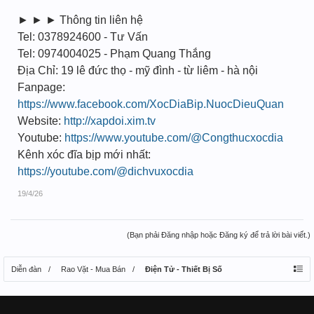
► ► ► Thông tin liên hệ
Tel: 0378924600 - Tư Vấn
Tel: 0974004025 - Phạm Quang Thắng
Địa Chỉ: 19 lê đức thọ - mỹ đình - từ liêm - hà nội
Fanpage:
https://www.facebook.com/XocDiaBip.NuocDieuQuan
Website:
http://xapdoi.xim.tv
Youtube:
https://www.youtube.com/@Congthucxocdia
Kênh xóc đĩa bịp mới nhất:
https://youtube.com/@dichvuxocdia
19/4/26
(Bạn phải Đăng nhập hoặc Đăng ký để trả lời bài viết.)
Diễn đàn
Rao Vặt - Mua Bán
Điện Tử - Thiết Bị Số