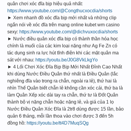
quân chơi xóc đĩa bịp hiệu quả nhất:
https://www.youtube.com/@Congthucxocdia/shorts
► Xem nhanh đồ xóc đĩa bịp mới nhất và những clip
ngắn nói về xóc đĩa trên mạng online kubet wm casino
sexy:
https://www.youtube.com/@dichvuxocdia/shorts
► Nước điều quân xóc đĩa bịp có thành thần hóa học
chính là muối của các kim loại nặng như Ag Fe Zn có
tác dụng sinh ra lực hút tĩnh điện khi các mặt quân ma
sát với nhau:
https://youtu.be/J0G8VkLkgYo
► 4 Lối Chơi Xóc Đĩa Bịp Bịp Mới Nhất Đỉnh Cao Nhất
khi dùng Nước Điều Quân thứ nhất là Điều Quân (lắc
nghiêng đĩa vào trong ra chẵn, ngoài ra lẻ), thứ hai là
nhìn Thế Quân biết chẵn lẻ không cần xóc cái, thứ ba là
làm Quân Xếp xóc dài tay ra chẵn, thứ tư là Đốt Quân
thành bộ vị nặng chẵn hoặc nặng lẻ, và giá của 1 lọ
Nước Điều Quân Xóc Đĩa là 2tr8 dùng được 15 lần, bảo
quản 6 tháng, mỗi lần thoa vào chơi được 3 đến 5h
đồng hồ:
https://youtu.be/tt4D7MuqSQg