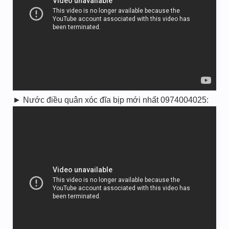
► Nước điều quân xóc đĩa bịp mới nhất 0974004025: