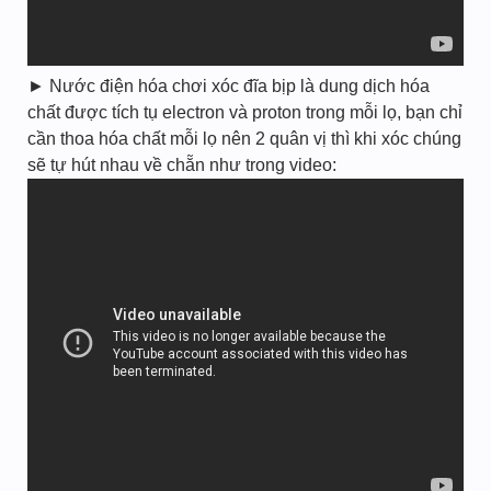
► Nước điện hóa chơi xóc đĩa bịp là dung dịch hóa
chất được tích tụ electron và proton trong mỗi lọ, bạn chỉ
cần thoa hóa chất mỗi lọ nên 2 quân vị thì khi xóc chúng
sẽ tự hút nhau về chẵn như trong video: