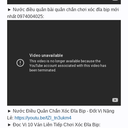
► Nước điều quân bài quân chắn chơi xóc đĩa bịp mới
nhất 0974004025:
► Nước Điều Quân Chắn Xóc Đĩa Bịp - Đốt Vị Nặng
Lẻ:
https://youtu.be/tZl_tn3ukm4
► Đọc Vị 10 Ván Liên Tiếp Chơi Xóc Đĩa Bịp: