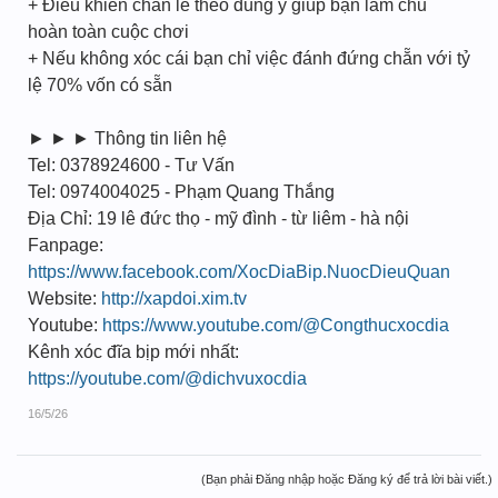
+ Điều khiển chẵn lẻ theo đúng ý giúp bạn làm chủ
hoàn toàn cuộc chơi
+ Nếu không xóc cái bạn chỉ việc đánh đứng chẵn với tỷ
lệ 70% vốn có sẵn
► ► ► Thông tin liên hệ
Tel: 0378924600 - Tư Vấn
Tel: 0974004025 - Phạm Quang Thắng
Địa Chỉ: 19 lê đức thọ - mỹ đình - từ liêm - hà nội
Fanpage:
https://www.facebook.com/XocDiaBip.NuocDieuQuan
Website:
http://xapdoi.xim.tv
Youtube:
https://www.youtube.com/@Congthucxocdia
Kênh xóc đĩa bịp mới nhất:
https://youtube.com/@dichvuxocdia
16/5/26
(Bạn phải Đăng nhập hoặc Đăng ký để trả lời bài viết.)