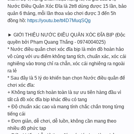
Nước Điều Quân Xóc Đĩa là 2tr8 dùng được 15 lần, bảo
quản 6 tháng, mỗi lần thoa vào chơi được 3 đến 5h
đồng hồ:
https://youtu.be/tt4D7MuqSQg
► GIỚI THIỆU NƯỚC ĐIỀU QUÂN XÓC ĐĨA BỊP (Độc
quyền bởi Phạm Quang Thắng - 0974004025)
* Nước điều quân chơi xóc đĩa bịp là món đồ hoàn hảo
vô cùng với ưu điểm không tang tích, chuẩn xác, xóc cái
nghiêng vào trong chỉ ra chẵn, xóc cái nghiêng ra ngoài
ra lẻ
* Sau đây là 5 lý do khiến bạn chọn Nước điều quân để
chơi xóc đĩa:
+ Không tang tích hoàn toàn là sự ưu tiên hàng đầu vì
tất cả đồ xóc đĩa bịp khác đều có tang
+ Độ chuẩn xác cao và mang tính chắc chắn trong từng
tiếng cái
+ Đơn giản, dễ chơi, dễ luồn, không cần mang theo
nhiều đồ phức tạp