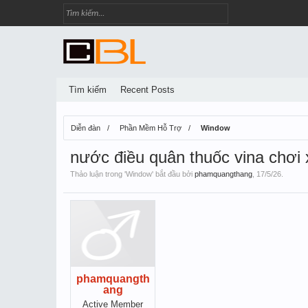
Tìm kiếm
Recent Posts
Diễn đàn
Phần Mềm Hỗ Trợ
Window
nước điều quân thuốc vina chơi 
Thảo luận trong '
Window
' bắt đầu bởi
phamquangthang
,
17/5/26
.
phamquangth
ang
Active Member