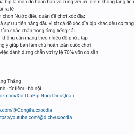
a bịp là món đồ hoàn hảo vô cùng với ưu điểm không tang tích, 
i ra lẻ
ạn chọn Nước điều quân để chơi xóc đĩa:
à sự ưu tiên hàng đầu vì tất cả đồ xóc đĩa bịp khác đều có tang
ính chắc chắn trong từng tiếng cái
n, không cần mang theo nhiều đồ phức tạp
úng ý giúp bạn làm chủ hoàn toàn cuộc chơi
 việc đánh đứng chẵn với tỷ lệ 70% vốn có sẵn
ang Thắng
nh - từ liêm - hà nội
book.com/XocDiaBip.NuocDieuQuan
be.com/@Congthucxocdia
ttps://youtube.com/@dichvuxocdia