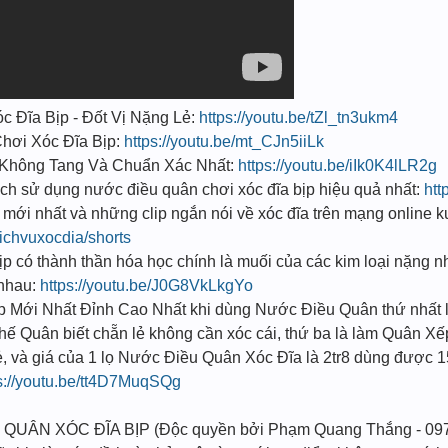
ĩa Bịp - Đốt Vị Nặng Lẻ:
https://youtu.be/tZl_tn3ukm4
hơi Xóc Đĩa Bịp:
https://youtu.be/mt_CJn5iiLk
t Không Tang Và Chuẩn Xác Nhất:
https://youtu.be/iIk0K4lLR2g
sử dụng nước điều quân chơi xóc đĩa bịp hiệu quả nhất:
htt
mới nhất và những clip ngắn nói về xóc đĩa trên mạng onlin
ichvuxocdia/shorts
 có thành thần hóa học chính là muối của các kim loại nặng n
i nhau:
https://youtu.be/J0G8VkLkgYo
̣p Mới Nhất Đỉnh Cao Nhất khi dùng Nước Điều Quân thứ nhất l
 Thế Quân biết chẵn lẻ không cần xóc cái, thứ ba là làm Quân Xế
ẻ, và giá của 1 lọ Nước Điều Quân Xóc Đĩa là 2tr8 dùng được 1
s://youtu.be/tt4D7MuqSQg
 QUÂN XÓC ĐĨA BỊP (Độc quyền bởi Phạm Quang Thắng - 09