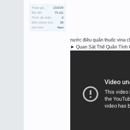
Tham gia:
13/2/25
Bài viết:
75,111
Thích đã nhận:
0
Điểm thành tích:
36
Giới tính:
Nam
nước điều quân thuốc vina c
► Quan Sát Thế Quân Tính C