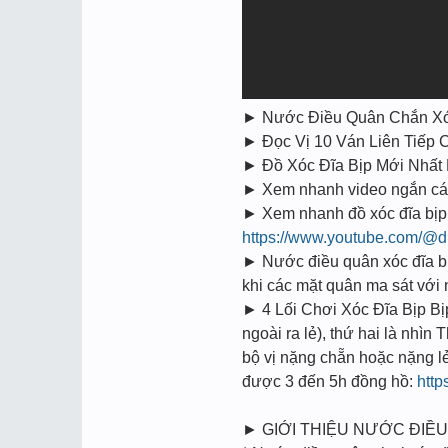
► Nước Điều Quân Chắn Xóc Đ
► Đọc Vị 10 Ván Liên Tiếp C
► Đồ Xóc Đĩa Bịp Mới Nhấ
► Xem nhanh video ngắn cách 
► Xem nhanh đồ xóc đĩa bịp 
https://www.youtube.com/@d
► Nước điều quân xóc đĩa bịp
khi các mặt quân ma sát vớ
► 4 Lối Chơi Xóc Đĩa Bịp Bi
ngoài ra lẻ), thứ hai là nhìn
bộ vị nặng chẵn hoặc nặng l
được 3 đến 5h đồng hồ:
http
► GIỚI THIỆU NƯỚC ĐIỀU