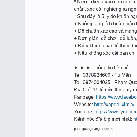
* Nước điều quân chơi xóc đĩ
chẵn, xóc cái nghiêng ra ngoà
* Sau đây là 5 lý do khiến b
+ Không tang tích hoàn toàn l
+ Độ chuẩn xác cao và mang t
+ Đơn giản, dễ chơi, dễ luồ
+ Điều khiển chẵn lẻ theo đ
+ Nếu không xóc cái bạn chỉ
► ► ► Thông tin liên hệ
Tel: 0378924600 - Tư Vấn
Tel: 0974004025 - Phạm Qu
Địa Chỉ: 19 lê đức thọ - mỹ đì
Fanpage:
https://www.face
Website:
http://xapdoi.xim.tv
Youtube:
https://www.youtu
Kênh xóc đĩa bịp mới nhất:
h
phamquangthang
,
17/5/26