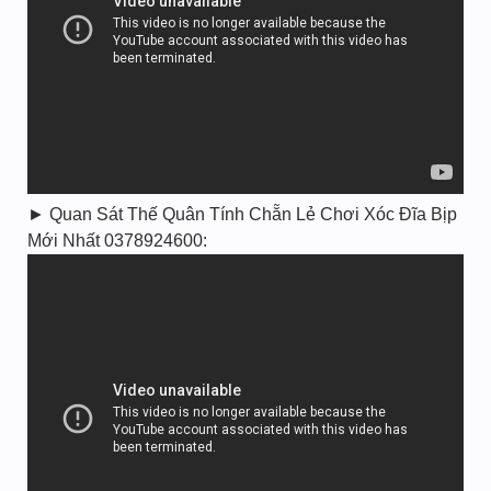
► Quan Sát Thế Quân Tính Chẵn Lẻ Chơi Xóc Đĩa Bịp
Mới Nhất 0378924600: