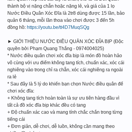
thành bộ vị nặng chẵn hoặc nặng lẻ, và giá của 1 lọ
Nước Điều Quân Xóc Đĩa là 2tr8 dùng được 15 lần, bảo
quản 6 tháng, mỗi lần thoa vào chơi được 3 đến 5h
đồng hồ:
https://youtu.be/tt4D7MuqSQg
► GIỚI THIỆU NƯỚC ĐIỀU QUÂN XÓC ĐĨA BỊP (Độc
quyền bởi Phạm Quang Thắng - 0974004025)
* Nước điều quân chơi xóc đĩa bịp là món đồ hoàn hảo
vô cùng với ưu điểm không tang tích, chuẩn xác, xóc cái
nghiêng vào trong chỉ ra chẵn, xóc cái nghiêng ra ngoài
ra lẻ
* Sau đây là 5 lý do khiến bạn chọn Nước điều quân để
chơi xóc đĩa:
+ Không tang tích hoàn toàn là sự ưu tiên hàng đầu vì
tất cả đồ xóc đĩa bịp khác đều có tang
+ Độ chuẩn xác cao và mang tính chắc chắn trong từng
tiếng cái
+ Đơn giản, dễ chơi, dễ luồn, không cần mang theo