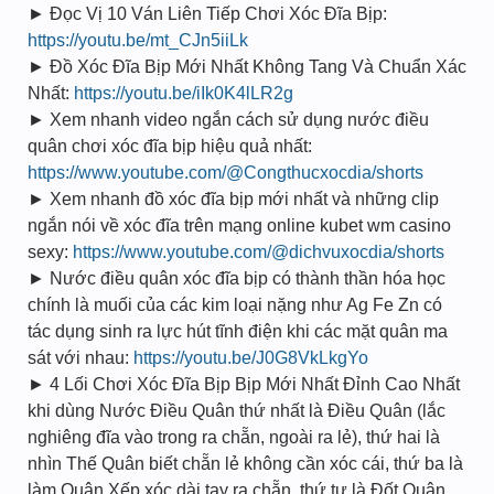
► Đọc Vị 10 Ván Liên Tiếp Chơi Xóc Đĩa Bịp:
https://youtu.be/mt_CJn5iiLk
► Đồ Xóc Đĩa Bịp Mới Nhất Không Tang Và Chuẩn Xác
Nhất:
https://youtu.be/iIk0K4lLR2g
► Xem nhanh video ngắn cách sử dụng nước điều
quân chơi xóc đĩa bịp hiệu quả nhất:
https://www.youtube.com/@Congthucxocdia/shorts
► Xem nhanh đồ xóc đĩa bịp mới nhất và những clip
ngắn nói về xóc đĩa trên mạng online kubet wm casino
sexy:
https://www.youtube.com/@dichvuxocdia/shorts
► Nước điều quân xóc đĩa bịp có thành thần hóa học
chính là muối của các kim loại nặng như Ag Fe Zn có
tác dụng sinh ra lực hút tĩnh điện khi các mặt quân ma
sát với nhau:
https://youtu.be/J0G8VkLkgYo
► 4 Lối Chơi Xóc Đĩa Bịp Bịp Mới Nhất Đỉnh Cao Nhất
khi dùng Nước Điều Quân thứ nhất là Điều Quân (lắc
nghiêng đĩa vào trong ra chẵn, ngoài ra lẻ), thứ hai là
nhìn Thế Quân biết chẵn lẻ không cần xóc cái, thứ ba là
làm Quân Xếp xóc dài tay ra chẵn, thứ tư là Đốt Quân