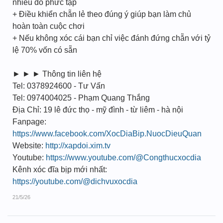
nhiều đồ phức tạp
+ Điều khiển chẵn lẻ theo đúng ý giúp bạn làm chủ
hoàn toàn cuộc chơi
+ Nếu không xóc cái bạn chỉ việc đánh đứng chẵn với tỷ
lệ 70% vốn có sẵn
► ► ► Thông tin liên hệ
Tel: 0378924600 - Tư Vấn
Tel: 0974004025 - Phạm Quang Thắng
Địa Chỉ: 19 lê đức thọ - mỹ đình - từ liêm - hà nội
Fanpage:
https://www.facebook.com/XocDiaBip.NuocDieuQuan
Website:
http://xapdoi.xim.tv
Youtube:
https://www.youtube.com/@Congthucxocdia
Kênh xóc đĩa bịp mới nhất:
https://youtube.com/@dichvuxocdia
21/5/26