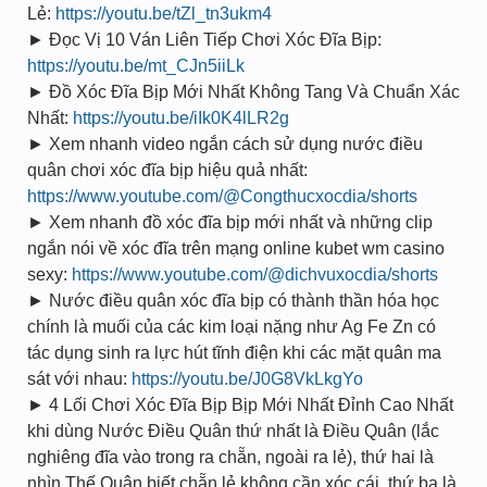
Lẻ:
https://youtu.be/tZl_tn3ukm4
► Đọc Vị 10 Ván Liên Tiếp Chơi Xóc Đĩa Bịp:
https://youtu.be/mt_CJn5iiLk
► Đồ Xóc Đĩa Bịp Mới Nhất Không Tang Và Chuẩn Xác
Nhất:
https://youtu.be/iIk0K4lLR2g
► Xem nhanh video ngắn cách sử dụng nước điều
quân chơi xóc đĩa bịp hiệu quả nhất:
https://www.youtube.com/@Congthucxocdia/shorts
► Xem nhanh đồ xóc đĩa bịp mới nhất và những clip
ngắn nói về xóc đĩa trên mạng online kubet wm casino
sexy:
https://www.youtube.com/@dichvuxocdia/shorts
► Nước điều quân xóc đĩa bịp có thành thần hóa học
chính là muối của các kim loại nặng như Ag Fe Zn có
tác dụng sinh ra lực hút tĩnh điện khi các mặt quân ma
sát với nhau:
https://youtu.be/J0G8VkLkgYo
► 4 Lối Chơi Xóc Đĩa Bịp Bịp Mới Nhất Đỉnh Cao Nhất
khi dùng Nước Điều Quân thứ nhất là Điều Quân (lắc
nghiêng đĩa vào trong ra chẵn, ngoài ra lẻ), thứ hai là
nhìn Thế Quân biết chẵn lẻ không cần xóc cái, thứ ba là