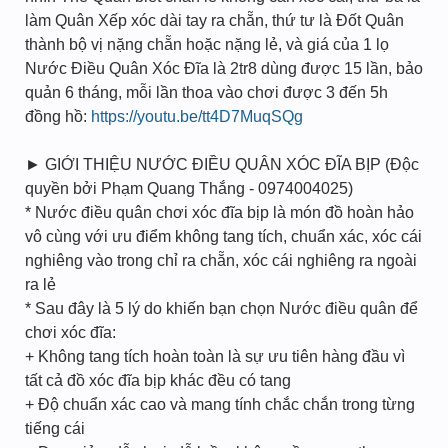
làm Quân Xếp xóc dài tay ra chẵn, thứ tư là Đốt Quân
thành bộ vị nặng chẵn hoặc nặng lẻ, và giá của 1 lọ
Nước Điều Quân Xóc Đĩa là 2tr8 dùng được 15 lần, bảo
quản 6 tháng, mỗi lần thoa vào chơi được 3 đến 5h
đồng hồ:
https://youtu.be/tt4D7MuqSQg
► GIỚI THIỆU NƯỚC ĐIỀU QUÂN XÓC ĐĨA BỊP (Độc
quyền bởi Phạm Quang Thắng - 0974004025)
* Nước điều quân chơi xóc đĩa bịp là món đồ hoàn hảo
vô cùng với ưu điểm không tang tích, chuẩn xác, xóc cái
nghiêng vào trong chỉ ra chẵn, xóc cái nghiêng ra ngoài
ra lẻ
* Sau đây là 5 lý do khiến bạn chọn Nước điều quân để
chơi xóc đĩa:
+ Không tang tích hoàn toàn là sự ưu tiên hàng đầu vì
tất cả đồ xóc đĩa bịp khác đều có tang
+ Độ chuẩn xác cao và mang tính chắc chắn trong từng
tiếng cái