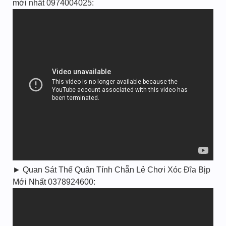
mới nhất 0974004025:
► Quan Sát Thế Quân Tính Chẵn Lẻ Chơi Xóc Đĩa Bịp
Mới Nhất 0378924600: