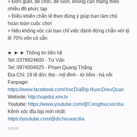
+ Đơn giản, dễ chơi, dễ luồn, không cần mang theo
nhiều đồ phức tạp
+ Điều khiển chẵn lẻ theo đúng ý giúp bạn làm chủ
hoàn toàn cuộc chơi
+ Nếu không xóc cái bạn chỉ việc đánh đứng chẵn với tỷ
lệ 70% vốn có sẵn
► ► ► Thông tin liên hệ
Tel: 0378924600 - Tư Vấn
Tel: 0974004025 - Phạm Quang Thắng
Địa Chỉ: 19 lê đức thọ - mỹ đình - từ liêm - hà nội
Fanpage:
https://www.facebook.com/XocDiaBip.NuocDieuQuan
Website:
http://xapdoi.xim.tv
Youtube:
https://www.youtube.com/@Congthucxocdia
Kênh xóc đĩa bịp mới nhất:
https://youtube.com/@dichvuxocdia
24/5/26