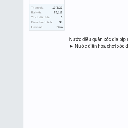
Tham gia:
13/2/25
Bài viết:
75,111
Thích đã nhận:
0
Điểm thành tích:
36
Giới tính:
Nam
Nước điều quân xóc đĩa bị
► Nước điện hóa chơi xóc đĩa