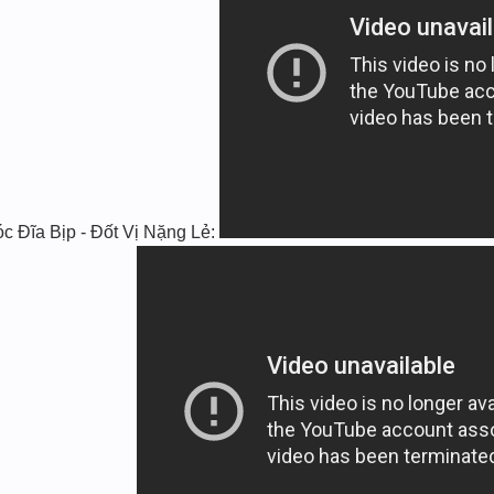
ĩa Bịp - Đốt Vị Nặng Lẻ: