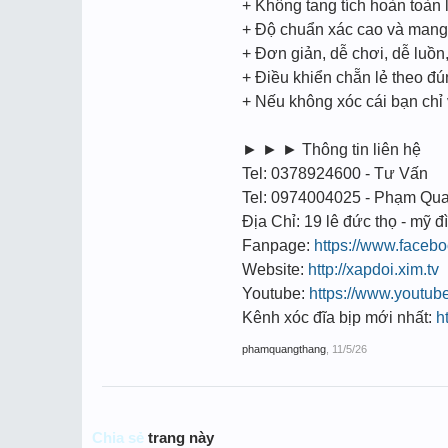
+ Không tang tích hoàn toàn l
+ Độ chuẩn xác cao và mang t
+ Đơn giản, dễ chơi, dễ luồ
+ Điều khiển chẵn lẻ theo đ
+ Nếu không xóc cái bạn chỉ
► ► ► Thông tin liên hệ
Tel: 0378924600 - Tư Vấn
Tel: 0974004025 - Phạm Qu
Địa Chỉ: 19 lê đức thọ - mỹ đì
Fanpage:
https://www.face
Website:
http://xapdoi.xim.tv
Youtube:
https://www.youtu
Kênh xóc đĩa bịp mới nhất:
h
phamquangthang
,
11/5/26
Chia sẻ
trang này