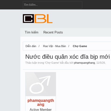
Tìm kiếm
Recent Posts
Diễn đàn
Rao Vặt - Mua Bán
Chợ Game
Nước điều quân xóc đĩa bịp mới
Thảo luận trong '
Chợ Game
' bắt đầu bởi
phamquangthang
,
11/5/26
.
phamquangth
ang
Active Member