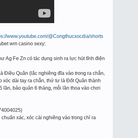
ps://www.youtube.com/@Congthucxocdia/shorts
e kubet wm casino sexy:
hư Ag Fe Zn có tác dụng sinh ra lực hút tĩnh điện
à Điều Quân (lắc nghiêng đĩa vào trong ra chẵn,
p xóc dài tay ra chẵn, thứ tư là Đốt Quân thành
5 lần, bảo quản 6 tháng, mỗi lần thoa vào chơi
74004025)
chuẩn xác, xóc cái nghiêng vào trong chỉ ra