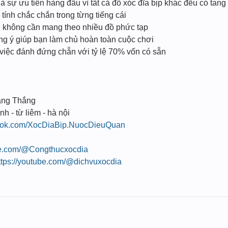
à sự ưu tiên hàng đầu vì tất cả đồ xóc đĩa bịp khác đều có tang
ính chắc chắn trong từng tiếng cái
n, không cần mang theo nhiều đồ phức tạp
úng ý giúp bạn làm chủ hoàn toàn cuộc chơi
 việc đánh đứng chẵn với tỷ lệ 70% vốn có sẵn
ang Thắng
nh - từ liêm - hà nội
book.com/XocDiaBip.NuocDieuQuan
be.com/@Congthucxocdia
ttps://youtube.com/@dichvuxocdia