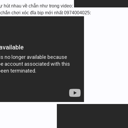
̃ tự hút nhau về chẵn như trong video:
hắn chơi xóc đĩa bịp mới nhất 0974004025: