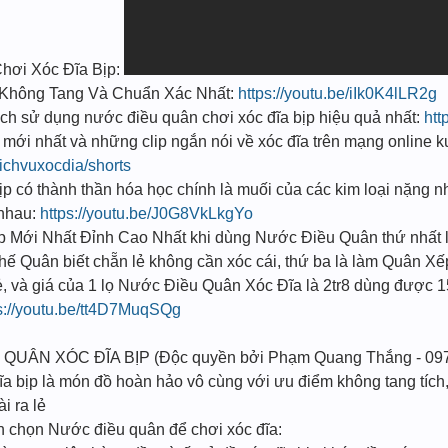
hơi Xóc Đĩa Bịp:
t Không Tang Và Chuẩn Xác Nhất:
https://youtu.be/iIk0K4lLR2g
sử dụng nước điều quân chơi xóc đĩa bịp hiệu quả nhất:
htt
mới nhất và những clip ngắn nói về xóc đĩa trên mạng onlin
ichvuxocdia/shorts
 có thành thần hóa học chính là muối của các kim loại nặng n
i nhau:
https://youtu.be/J0G8VkLkgYo
̣p Mới Nhất Đỉnh Cao Nhất khi dùng Nước Điều Quân thứ nhất l
 Thế Quân biết chẵn lẻ không cần xóc cái, thứ ba là làm Quân Xế
ẻ, và giá của 1 lọ Nước Điều Quân Xóc Đĩa là 2tr8 dùng được 1
s://youtu.be/tt4D7MuqSQg
 QUÂN XÓC ĐĨA BỊP (Độc quyền bởi Phạm Quang Thắng - 09
a bịp là món đồ hoàn hảo vô cùng với ưu điểm không tang tích, 
i ra lẻ
ạn chọn Nước điều quân để chơi xóc đĩa: