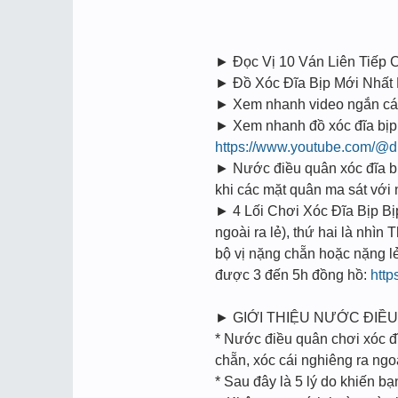
► Đọc Vị 10 Ván Liên Tiếp C
► Đồ Xóc Đĩa Bịp Mới Nhấ
► Xem nhanh video ngắn cách 
► Xem nhanh đồ xóc đĩa bịp 
https://www.youtube.com/@d
► Nước điều quân xóc đĩa bịp
khi các mặt quân ma sát vớ
► 4 Lối Chơi Xóc Đĩa Bịp Bi
ngoài ra lẻ), thứ hai là nhìn
bộ vị nặng chẵn hoặc nặng l
được 3 đến 5h đồng hồ:
http
► GIỚI THIỆU NƯỚC ĐIỀU
* Nước điều quân chơi xóc đĩ
chẵn, xóc cái nghiêng ra ngoà
* Sau đây là 5 lý do khiến b