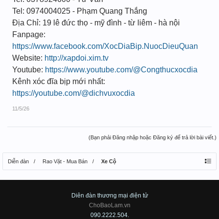
Tel: 0974004025 - Phạm Quang Thắng
Địa Chỉ: 19 lê đức thọ - mỹ đình - từ liêm - hà nội
Fanpage:
https://www.facebook.com/XocDiaBip.NuocDieuQuan
Website:
http://xapdoi.xim.tv
Youtube:
https://www.youtube.com/@Congthucxocdia
Kênh xóc đĩa bịp mới nhất:
https://youtube.com/@dichvuxocdia
11/5/26
(Bạn phải Đăng nhập hoặc Đăng ký để trả lời bài viết.)
Diễn đàn
Rao Vặt - Mua Bán
Xe Cộ
Diên đàn thương mại điện tử
ChoBaoLam.vn
090.2222.504.