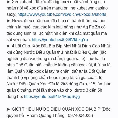
► Xem nhanh đồ xóc đĩa bịp mới nhất và những clip
ngắn nói về xóc đĩa trên mạng online kubet wm casino
sexy:
https://www.youtube.com/@dichvuxocdia/shorts
► Nước điều quân xóc đĩa bịp có thành thần hóa học
chính là muối của các kim loại nặng như Ag Fe Zn có
tác dụng sinh ra lực hút tĩnh điện khi các mặt quân ma
sát với nhau:
https://youtu.be/J0G8VkLkgYo
► 4 Lối Chơi Xóc Đĩa Bịp Bịp Mới Nhất Đỉnh Cao Nhất
khi dùng Nước Điều Quân thứ nhất là Điều Quân (lắc
nghiêng đĩa vào trong ra chẵn, ngoài ra lẻ), thứ hai là
nhìn Thế Quân biết chẵn lẻ không cần xóc cái, thứ ba là
làm Quân Xếp xóc dài tay ra chẵn, thứ tư là Đốt Quân
thành bộ vị nặng chẵn hoặc nặng lẻ, và giá của 1 lọ
Nước Điều Quân Xóc Đĩa là 2tr8 dùng được 15 lần, bảo
quản 6 tháng, mỗi lần thoa vào chơi được 3 đến 5h
đồng hồ:
https://youtu.be/tt4D7MuqSQg
► GIỚI THIỆU NƯỚC ĐIỀU QUÂN XÓC ĐĨA BỊP (Độc
quyền bởi Phạm Quang Thắng - 0974004025)