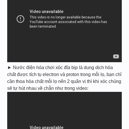
► Nước điện hóa chơi xóc đĩa bịp là dung dịch hóa
chất được tích tụ electron và proton trong mỗi lọ, bạn chỉ
cần thoa hóa chất mỗi lọ nên 2 quân vị thì khi xóc chúng
sẽ tự hút nhau về chẵn như trong video: