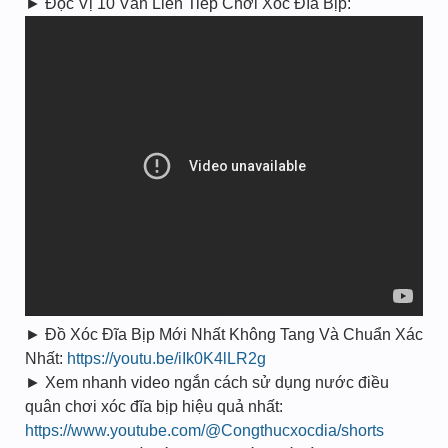
► Đọc Vị 10 Ván Liên Tiếp Chơi Xóc Đĩa Bịp:
► Đồ Xóc Đĩa Bịp Mới Nhất Không Tang Và Chuẩn Xác
Nhất:
https://youtu.be/iIk0K4lLR2g
► Xem nhanh video ngắn cách sử dụng nước điều
quân chơi xóc đĩa bịp hiệu quả nhất:
https://www.youtube.com/@Congthucxocdia/shorts