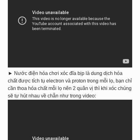
► Nước điện hóa chơi xóc đĩa bịp là dung dịch hóa
chất được tích tụ electron và proton trong mỗi lọ, bạn chỉ
cần thoa hóa chất mỗi lọ nên 2 quân vị thì khi xóc chúng
sẽ tự hút nhau về chẵn như trong video: