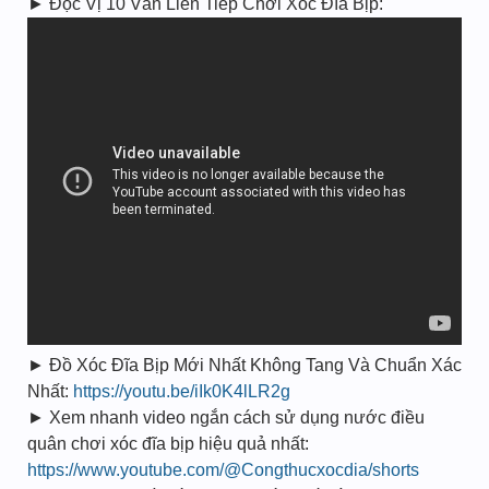
► Đọc Vị 10 Ván Liên Tiếp Chơi Xóc Đĩa Bịp:
► Đồ Xóc Đĩa Bịp Mới Nhất Không Tang Và Chuẩn Xác
Nhất:
https://youtu.be/iIk0K4lLR2g
► Xem nhanh video ngắn cách sử dụng nước điều
quân chơi xóc đĩa bịp hiệu quả nhất:
https://www.youtube.com/@Congthucxocdia/shorts