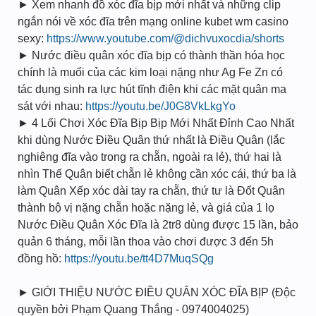
► Xem nhanh đồ xóc đĩa bịp mới nhất và những clip
ngắn nói về xóc đĩa trên mạng online kubet wm casino
sexy:
https://www.youtube.com/@dichvuxocdia/shorts
► Nước điều quân xóc đĩa bịp có thành thần hóa học
chính là muối của các kim loại nặng như Ag Fe Zn có
tác dụng sinh ra lực hút tĩnh điện khi các mặt quân ma
sát với nhau:
https://youtu.be/J0G8VkLkgYo
► 4 Lối Chơi Xóc Đĩa Bịp Bịp Mới Nhất Đỉnh Cao Nhất
khi dùng Nước Điều Quân thứ nhất là Điều Quân (lắc
nghiêng đĩa vào trong ra chẵn, ngoài ra lẻ), thứ hai là
nhìn Thế Quân biết chẵn lẻ không cần xóc cái, thứ ba là
làm Quân Xếp xóc dài tay ra chẵn, thứ tư là Đốt Quân
thành bộ vị nặng chẵn hoặc nặng lẻ, và giá của 1 lọ
Nước Điều Quân Xóc Đĩa là 2tr8 dùng được 15 lần, bảo
quản 6 tháng, mỗi lần thoa vào chơi được 3 đến 5h
đồng hồ:
https://youtu.be/tt4D7MuqSQg
► GIỚI THIỆU NƯỚC ĐIỀU QUÂN XÓC ĐĨA BỊP (Độc
quyền bởi Phạm Quang Thắng - 0974004025)