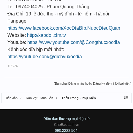
Tel: 0974004025 - Phạm Quang Thắng
Địa Chỉ: 19 lê đức thọ - mỹ đình - từ liêm - hà nội
Fanpage:
https://www.facebook.com/XocDiaBip.NuocDieuQuan
Website:
http://xapdoi.xim.tv
Youtube:
https://www.youtube.com/@Congthucxocdia
Kênh xóc đĩa bịp mới nhất:
https://youtube.com/@dichvuxocdia
11/5/26
(Bạn phải Đăng nhập hoặc Đăng ký để trả lời bài viết.)
Diễn đàn
Rao Vặt - Mua Bán
Thời Trang - Phụ Kiện
Diên đàn thương mại điện tử
ChoBaoLam.vn
090.2222.504.