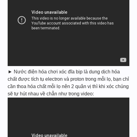
► Nước điện hóa chơi xóc đĩa bịp là dung dịch hóa
chất được tích tụ electron và proton trong mỗi lọ, bạn chỉ
cần thoa hóa chất mỗi lọ nên 2 quân vị thì khi xóc chúng
sẽ tự hút nhau về chẵn như trong video: