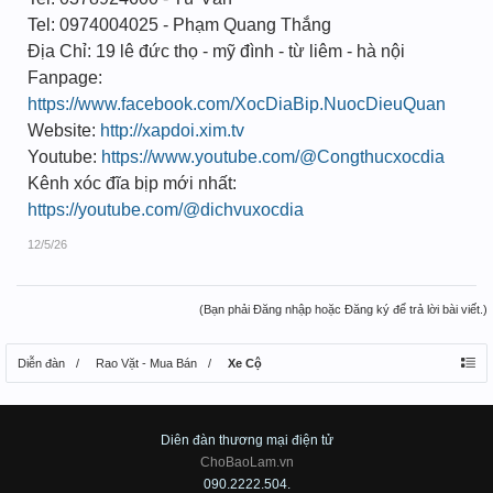
Tel: 0974004025 - Phạm Quang Thắng
Địa Chỉ: 19 lê đức thọ - mỹ đình - từ liêm - hà nội
Fanpage:
https://www.facebook.com/XocDiaBip.NuocDieuQuan
Website:
http://xapdoi.xim.tv
Youtube:
https://www.youtube.com/@Congthucxocdia
Kênh xóc đĩa bịp mới nhất:
https://youtube.com/@dichvuxocdia
12/5/26
(Bạn phải Đăng nhập hoặc Đăng ký để trả lời bài viết.)
Diễn đàn
Rao Vặt - Mua Bán
Xe Cộ
Diên đàn thương mại điện tử
ChoBaoLam.vn
090.2222.504.