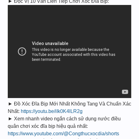
► Đọc Vị 10 Ván Liên Tiếp Chơi Xóc Đĩa Bịp:
► Đồ Xóc Đĩa Bịp Mới Nhất Không Tang Và Chuẩn Xác
Nhất:
https://youtu.be/iIk0K4lLR2g
► Xem nhanh video ngắn cách sử dụng nước điều
quân chơi xóc đĩa bịp hiệu quả nhất:
https://www.youtube.com/@Congthucxocdia/shorts