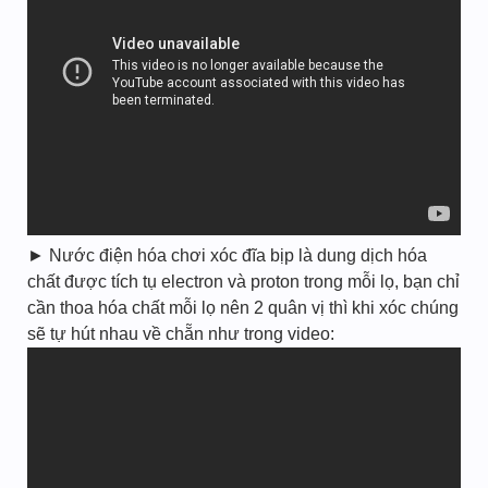
► Nước điện hóa chơi xóc đĩa bịp là dung dịch hóa
chất được tích tụ electron và proton trong mỗi lọ, bạn chỉ
cần thoa hóa chất mỗi lọ nên 2 quân vị thì khi xóc chúng
sẽ tự hút nhau về chẵn như trong video: