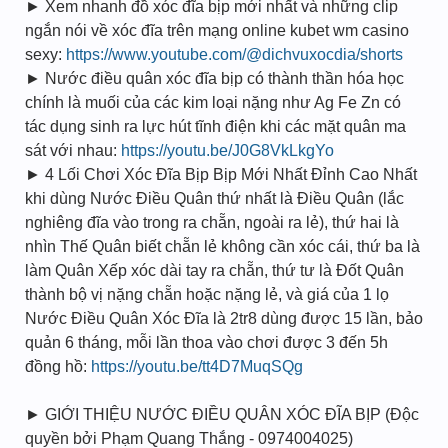
► Xem nhanh đồ xóc đĩa bịp mới nhất và những clip
ngắn nói về xóc đĩa trên mạng online kubet wm casino
sexy:
https://www.youtube.com/@dichvuxocdia/shorts
► Nước điều quân xóc đĩa bịp có thành thần hóa học
chính là muối của các kim loại nặng như Ag Fe Zn có
tác dụng sinh ra lực hút tĩnh điện khi các mặt quân ma
sát với nhau:
https://youtu.be/J0G8VkLkgYo
► 4 Lối Chơi Xóc Đĩa Bịp Bịp Mới Nhất Đỉnh Cao Nhất
khi dùng Nước Điều Quân thứ nhất là Điều Quân (lắc
nghiêng đĩa vào trong ra chẵn, ngoài ra lẻ), thứ hai là
nhìn Thế Quân biết chẵn lẻ không cần xóc cái, thứ ba là
làm Quân Xếp xóc dài tay ra chẵn, thứ tư là Đốt Quân
thành bộ vị nặng chẵn hoặc nặng lẻ, và giá của 1 lọ
Nước Điều Quân Xóc Đĩa là 2tr8 dùng được 15 lần, bảo
quản 6 tháng, mỗi lần thoa vào chơi được 3 đến 5h
đồng hồ:
https://youtu.be/tt4D7MuqSQg
► GIỚI THIỆU NƯỚC ĐIỀU QUÂN XÓC ĐĨA BỊP (Độc
quyền bởi Phạm Quang Thắng - 0974004025)