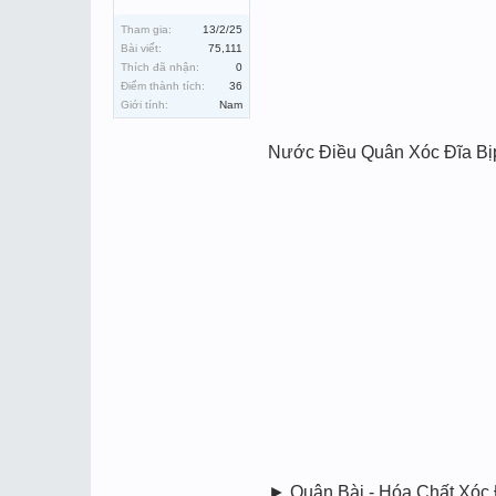
Tham gia:
13/2/25
Bài viết:
75,111
Thích đã nhận:
0
Điểm thành tích:
36
Giới tính:
Nam
Nước Điều Quân Xóc Đĩa Bị
► Quân Bài - Hóa Chất Xóc 