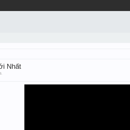
́i Nhất
6
.