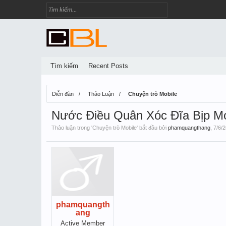
Tìm kiếm
Recent Posts
Diễn đàn
Thảo Luận
Chuyện trò Mobile
Nước Điều Quân Xóc Đĩa Bịp Mơ
Thảo luận trong '
Chuyện trò Mobile
' bắt đầu bởi
phamquangthang
,
7/6/2
phamquangth
ang
Active Member