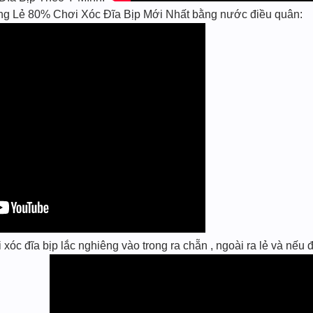
g Lẻ 80% Chơi Xóc Đĩa Bịp Mới Nhất bằng nước điều quân:
c đĩa bịp lắc nghiêng vào trong ra chẵn , ngoài ra lẻ và nếu đ