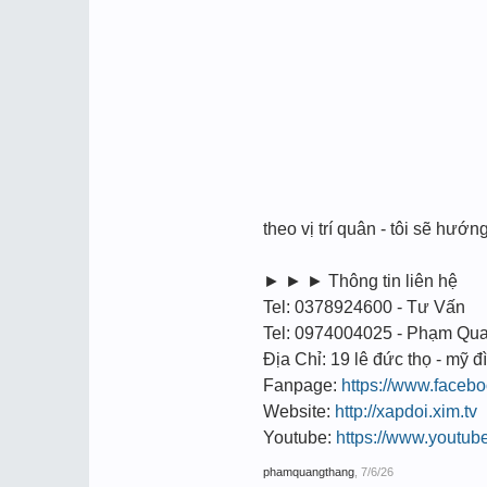
theo vị trí quân - tôi sẽ hướ
► ► ► Thông tin liên hệ
Tel: 0378924600 - Tư Vấn
Tel: 0974004025 - Phạm Qu
Địa Chỉ: 19 lê đức thọ - mỹ đì
Fanpage:
https://www.faceb
Website:
http://xapdoi.xim.tv
Youtube:
https://www.youtu
phamquangthang
,
7/6/26