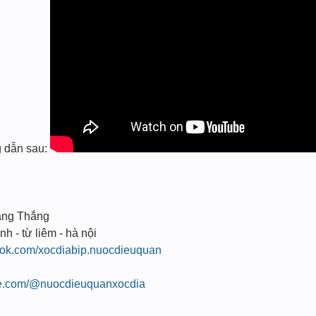
ng dẫn sau:
ang Thắng
nh - từ liêm - hà nội
ook.com/xocdiabip.nuocdieuquan
be.com/@nuocdieuquanxocdia