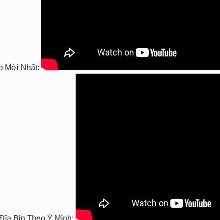
p Mới Nhất:
Đĩa Bịp Theo Ý Mình: