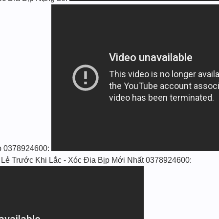
ịp 0378924600:
Lẻ Trước Khi Lắc - Xóc Đia Bịp Mới Nhất 0378924600: