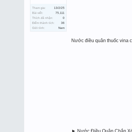
Tham gia:
13/2/25
Bài viết:
75,111
Thích đã nhận:
0
Điểm thành tích:
36
Giới tính:
Nam
Nước điều quân thuốc vina c
► Nước Điều Quân Chắn Xóc