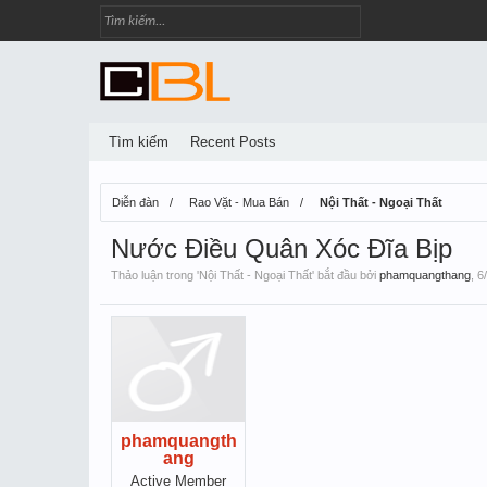
Tìm kiếm
Recent Posts
Diễn đàn
Rao Vặt - Mua Bán
Nội Thất - Ngoại Thất
Nước Điều Quân Xóc Đĩa Bịp
Thảo luận trong '
Nội Thất - Ngoại Thất
' bắt đầu bởi
phamquangthang
,
6
phamquangth
ang
Active Member