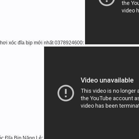
hơi xóc đĩa bịp mới nhất 0378924600:
 Đĩa Bịp Nặng Lẻ: