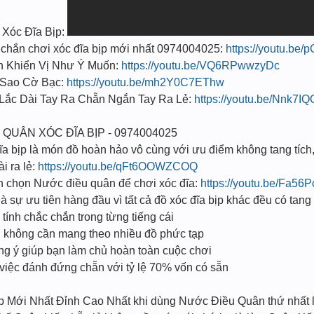
óc Đĩa Bịp:
hắn chơi xóc đĩa bịp mới nhất 0974004025:
https://youtu.b
n Khiển Vị Như Ý Muốn:
https://youtu.be/VQ6RPwwzyDc
 Sao Cờ Bạc:
https://youtu.be/mh2Y0C7EThw
t Lắc Dài Tay Ra Chẵn Ngắn Tay Ra Lẻ:
https://youtu.be/Nnk7
 QUÂN XÓC ĐĨA BỊP - 0974004025
a bịp là món đồ hoàn hảo vô cùng với ưu điểm không tang tích, 
i ra lẻ:
https://youtu.be/qFt6OOWZCOQ
ạn chọn Nước điều quân để chơi xóc đĩa:
https://youtu.be/Fa56
à sự ưu tiên hàng đầu vì tất cả đồ xóc đĩa bịp khác đều có tang
ính chắc chắn trong từng tiếng cái
n, không cần mang theo nhiều đồ phức tạp
úng ý giúp bạn làm chủ hoàn toàn cuộc chơi
 việc đánh đứng chẵn với tỷ lệ 70% vốn có sẵn
̣p Mới Nhất Đỉnh Cao Nhất khi dùng Nước Điều Quân thứ nhất l