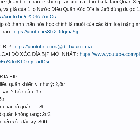
 Thế Quân biết chẵn lẻ không cần xóc cái, thứ ba là làm Quân Xế
ẻ, và giá của 1 lọ Nước Điều Quân Xóc Đĩa là 2tr8 dùng được 1
s://youtu.be/rP20lARueCs
 có thành thần hóa học chính là muối của các kim loại nặng n
i nhau:
https://youtu.be/3fx2Ddqma5g
 BỊP:
https://youtube.com/@dichvuxocdia
I ĐỒ XÓC ĐĨA BỊP MỚI NHẤT :
https://www.youtube.com/pl
EnSdmKF0InpLodDsi
ĐĨA BỊP
ều quân khiển vị như ý: 2,8tr
sẵn 2 bộ quân: 3tr
5tr
 hai bộ quân : 1,8tr
 quân không tang: 2tr2
n nếu xóc dài tay: 800