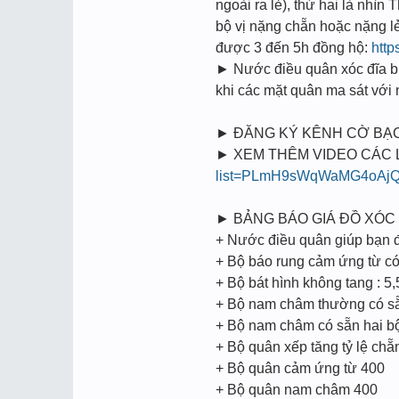
ngoài ra lẻ), thứ hai là nhìn
bộ vị nặng chẵn hoặc nặng l
được 3 đến 5h đồng hộ:
http
► Nước điều quân xóc đĩa bịp
khi các mặt quân ma sát vớ
► ĐĂNG KÝ KÊNH CỜ BẠC
► XEM THÊM VIDEO CÁC LOẠ
list=PLmH9sWqWaMG4oAjQ
► BẢNG BÁO GIÁ ĐỒ XÓC 
+ Nước điều quân giúp bạn đi
+ Bộ báo rung cảm ứng từ có 
+ Bộ bát hình không tang : 5,
+ Bộ nam châm thường có sẵn
+ Bộ nam châm có sẵn hai bộ
+ Bộ quân xếp tăng tỷ lệ chẵ
+ Bộ quân cảm ứng từ 400
+ Bộ quân nam châm 400