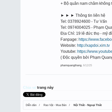
+ Bộ quân nam châm không t
► ► ► Thông tin liên hệ
Tel: 0378924600 - Tư Vấn
Tel: 0974004025 - Phạm Qu
Địa Chỉ: 19 lê đức thọ - mỹ đì
Fanpage:
https://www.face
Website:
http://xapdoi.xim.tv
Youtube:
https://www.youtu
( Độc quyền bởi Phạm Quan
phamquangthang
,
6/12/25
Chia sẻ
trang này
Diễn đàn
Rao Vặt - Mua Bán
Nội Thất - Ngoại Thất