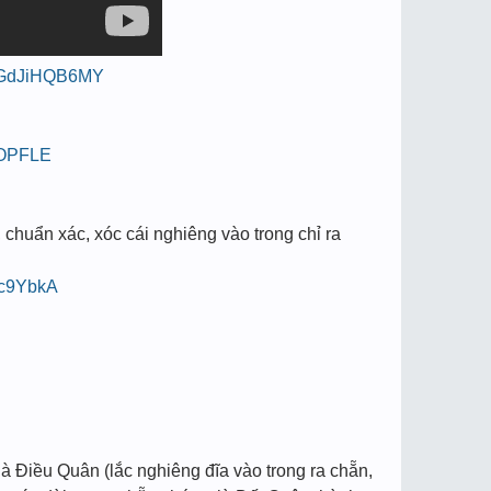
e/pGdJiHQB6MY
IQOPFLE
chuẩn xác, xóc cái nghiêng vào trong chỉ ra
Pc9YbkA
à Điều Quân (lắc nghiêng đĩa vào trong ra chẵn,