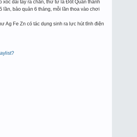
p xóc dài tay ra chẵn, thứ tư là Đốt Quân thành
5 lần, bảo quản 6 tháng, mỗi lần thoa vào chơi
hư Ag Fe Zn có tác dụng sinh ra lực hút tĩnh điện
aylist?