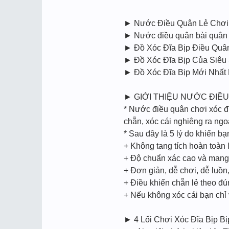
► Nước Điều Quân Lẻ Chơi X
► Nước điều quân bài quân c
► Đồ Xóc Đĩa Bịp Điều Quâ
► Đồ Xóc Đĩa Bịp Của Siêu
► Đồ Xóc Đĩa Bịp Mới Nhấ
► GIỚI THIỆU NƯỚC ĐIỀU
* Nước điều quân chơi xóc đĩ
chẵn, xóc cái nghiêng ra ngoà
* Sau đây là 5 lý do khiến b
+ Không tang tích hoàn toàn l
+ Độ chuẩn xác cao và mang t
+ Đơn giản, dễ chơi, dễ luồ
+ Điều khiển chẵn lẻ theo đ
+ Nếu không xóc cái bạn chỉ
► 4 Lối Chơi Xóc Đĩa Bịp Bi