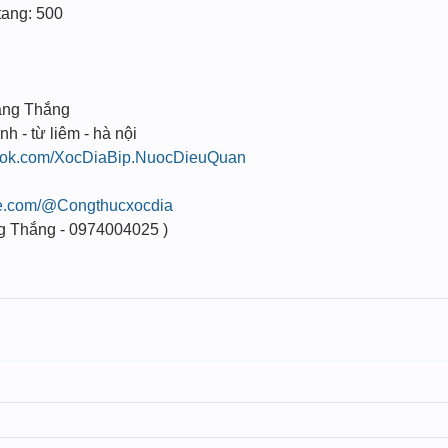
ang: 500
ang Thắng
nh - từ liêm - hà nội
book.com/XocDiaBip.NuocDieuQuan
be.com/@Congthucxocdia
g Thắng - 0974004025 )