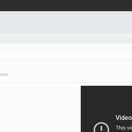
/12/25
.