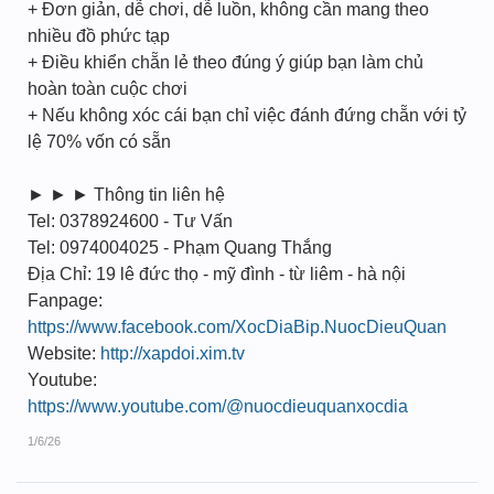
+ Đơn giản, dễ chơi, dễ luồn, không cần mang theo
nhiều đồ phức tạp
+ Điều khiển chẵn lẻ theo đúng ý giúp bạn làm chủ
hoàn toàn cuộc chơi
+ Nếu không xóc cái bạn chỉ việc đánh đứng chẵn với tỷ
lệ 70% vốn có sẵn
► ► ► Thông tin liên hệ
Tel: 0378924600 - Tư Vấn
Tel: 0974004025 - Phạm Quang Thắng
Địa Chỉ: 19 lê đức thọ - mỹ đình - từ liêm - hà nội
Fanpage:
https://www.facebook.com/XocDiaBip.NuocDieuQuan
Website:
http://xapdoi.xim.tv
Youtube:
https://www.youtube.com/@nuocdieuquanxocdia
1/6/26