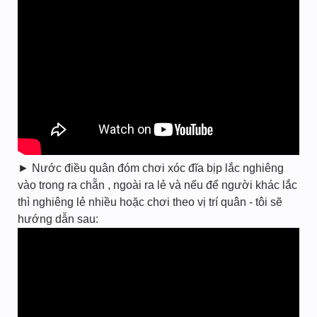
► Nước điều quân đóm chơi xóc đĩa bịp lắc nghiêng
vào trong ra chẵn , ngoài ra lẻ và nếu để người khác lắc
thì nghiêng lẻ nhiều hoặc chơi theo vị trí quân - tôi sẽ
hướng dẫn sau: