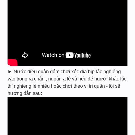
► Nước điều quân đóm chơi xóc đĩa bịp lắc nghiêng
vào trong ra chẵn , ngoài ra lẻ và nếu để người khác lắc
thì nghiêng lẻ nhiều hoặc chơi theo vị trí quân - tôi sẽ
hướng dẫn sau: