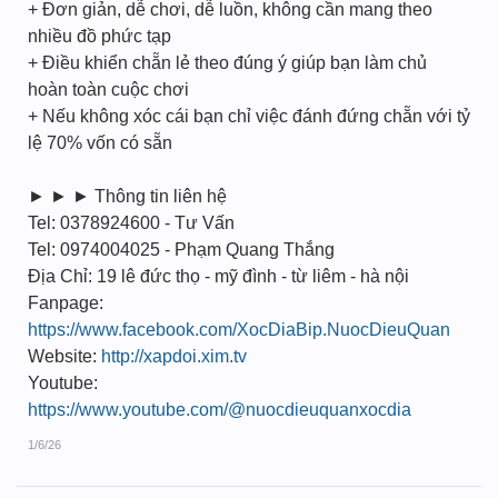
+ Đơn giản, dễ chơi, dễ luồn, không cần mang theo
nhiều đồ phức tạp
+ Điều khiển chẵn lẻ theo đúng ý giúp bạn làm chủ
hoàn toàn cuộc chơi
+ Nếu không xóc cái bạn chỉ việc đánh đứng chẵn với tỷ
lệ 70% vốn có sẵn
► ► ► Thông tin liên hệ
Tel: 0378924600 - Tư Vấn
Tel: 0974004025 - Phạm Quang Thắng
Địa Chỉ: 19 lê đức thọ - mỹ đình - từ liêm - hà nội
Fanpage:
https://www.facebook.com/XocDiaBip.NuocDieuQuan
Website:
http://xapdoi.xim.tv
Youtube:
https://www.youtube.com/@nuocdieuquanxocdia
1/6/26