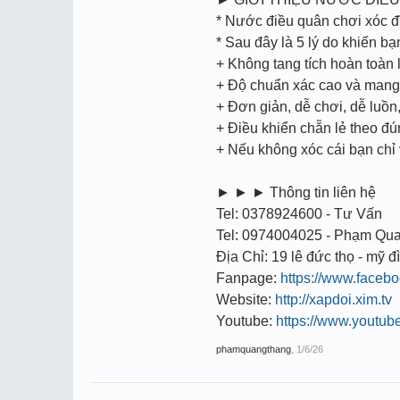
* Nước điều quân chơi xóc đ
* Sau đây là 5 lý do khiến b
+ Không tang tích hoàn toàn l
+ Độ chuẩn xác cao và mang t
+ Đơn giản, dễ chơi, dễ luồ
+ Điều khiển chẵn lẻ theo đ
+ Nếu không xóc cái bạn chỉ
► ► ► Thông tin liên hệ
Tel: 0378924600 - Tư Vấn
Tel: 0974004025 - Phạm Qu
Địa Chỉ: 19 lê đức thọ - mỹ đì
Fanpage:
https://www.face
Website:
http://xapdoi.xim.tv
Youtube:
https://www.youtu
phamquangthang
,
1/6/26