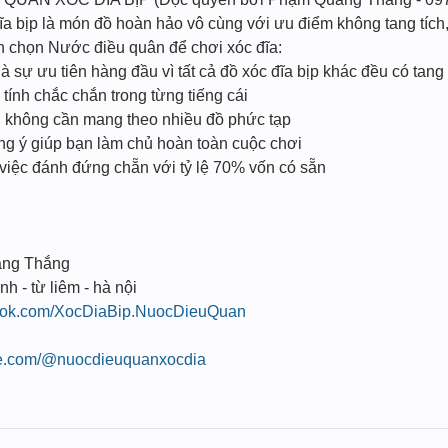
ĩa bịp là món đồ hoàn hảo vô cùng với ưu điểm không tang tích
ạn chọn Nước điều quân để chơi xóc đĩa:
à sự ưu tiên hàng đầu vì tất cả đồ xóc đĩa bịp khác đều có tang
ính chắc chắn trong từng tiếng cái
n, không cần mang theo nhiều đồ phức tạp
úng ý giúp bạn làm chủ hoàn toàn cuộc chơi
 việc đánh đứng chẵn với tỷ lệ 70% vốn có sẵn
ang Thắng
nh - từ liêm - hà nội
book.com/XocDiaBip.NuocDieuQuan
be.com/@nuocdieuquanxocdia