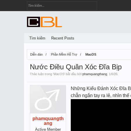
Tìm kiếm
Recent Posts
Diễn đàn
Phần Mềm Hỗ Trợ
MacOS
Nước Điều Quân Xóc Đĩa Bịp
Thảo luận trong '
MacOS
' bắt đầu bởi
phamquangthang
,
1/6/26
.
Những Kiểu Đánh Xóc Đĩa Bị
chẵn ngắn tay ra lẻ, nhìn thê
phamquangth
ang
Active Member