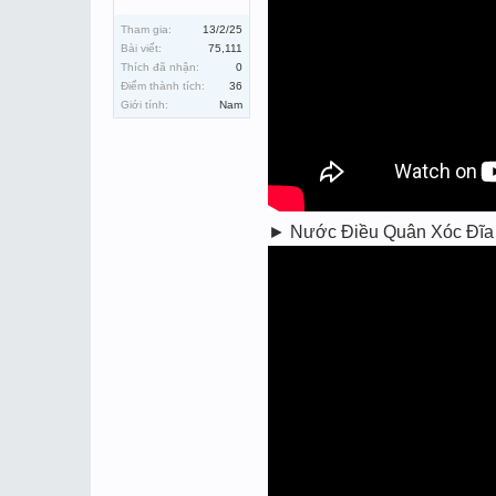
Tham gia:
13/2/25
Bài viết:
75,111
Thích đã nhận:
0
Điểm thành tích:
36
Giới tính:
Nam
► Nước Điều Quân Xóc Đĩa Bị