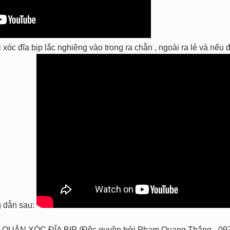
c đĩa bịp lắc nghiêng vào trong ra chẵn , ngoài ra lẻ và nếu đ
ng dẫn sau:
 QUÂN XÓC ĐĨA BỊP (Độc quyền bởi Phạm Quang Thắng - 09