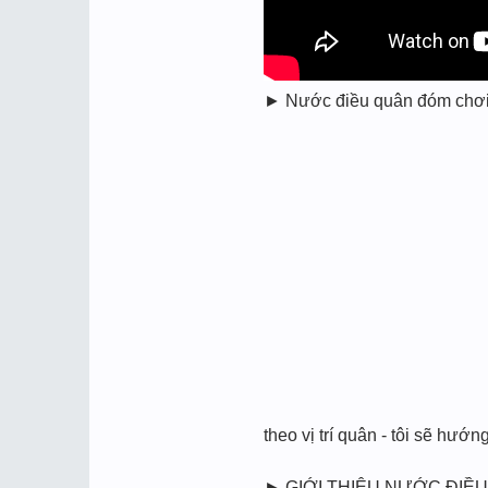
► Nước điều quân đóm chơi xó
theo vị trí quân - tôi sẽ hướ
► GIỚI THIỆU NƯỚC ĐIỀU