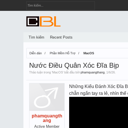
Tìm kiếm
Recent Posts
Diễn đàn
Phần Mềm Hỗ Trợ
MacOS
Nước Điều Quân Xóc Đĩa Bịp
Thảo luận trong '
MacOS
' bắt đầu bởi
phamquangthang
,
1/6/26
.
Những Kiểu Đánh Xóc Đĩa Bị
chẵn ngắn tay ra lẻ, nhìn thê
phamquangth
ang
Active Member