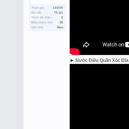
Tham gia:
13/2/25
Bài viết:
75,111
Thích đã nhận:
0
Điểm thành tích:
36
Giới tính:
Nam
► Nước Điều Quân Xóc Đĩa Bị