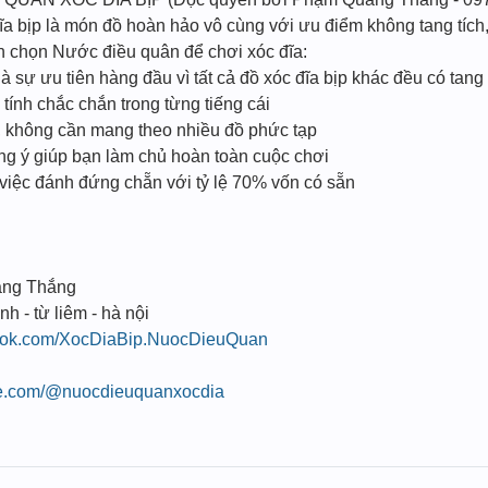
ĩa bịp là món đồ hoàn hảo vô cùng với ưu điểm không tang tích
ạn chọn Nước điều quân để chơi xóc đĩa:
à sự ưu tiên hàng đầu vì tất cả đồ xóc đĩa bịp khác đều có tang
ính chắc chắn trong từng tiếng cái
n, không cần mang theo nhiều đồ phức tạp
úng ý giúp bạn làm chủ hoàn toàn cuộc chơi
 việc đánh đứng chẵn với tỷ lệ 70% vốn có sẵn
ang Thắng
nh - từ liêm - hà nội
book.com/XocDiaBip.NuocDieuQuan
be.com/@nuocdieuquanxocdia