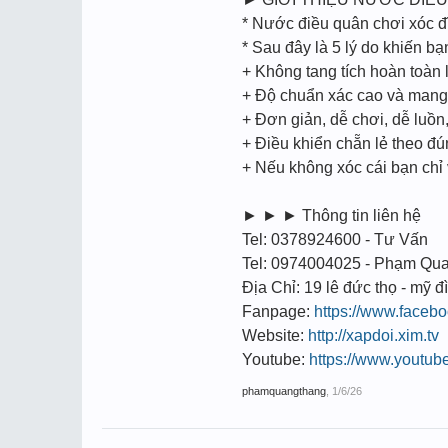
* Nước điều quân chơi xóc đ
* Sau đây là 5 lý do khiến b
+ Không tang tích hoàn toàn l
+ Độ chuẩn xác cao và mang t
+ Đơn giản, dễ chơi, dễ luồ
+ Điều khiển chẵn lẻ theo đ
+ Nếu không xóc cái bạn chỉ
► ► ► Thông tin liên hệ
Tel: 0378924600 - Tư Vấn
Tel: 0974004025 - Phạm Qu
Địa Chỉ: 19 lê đức thọ - mỹ đì
Fanpage:
https://www.face
Website:
http://xapdoi.xim.tv
Youtube:
https://www.youtu
phamquangthang
,
1/6/26