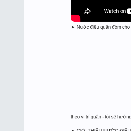
► Nước điều quân đóm chơi xó
theo vị trí quân - tôi sẽ hướ
► GIỚI THIỆU NƯỚC ĐIỀU