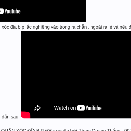
c đĩa bịp lắc nghiêng vào trong ra chẵn , ngoài ra lẻ và nếu đ
ng dẫn sau:
 QUÂN XÓC ĐĨA BỊP (Độc quyền bởi Phạm Quang Thắng - 09