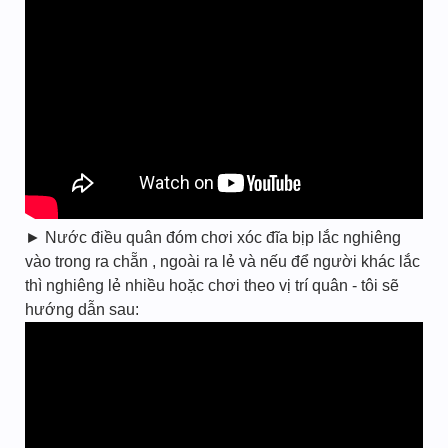
► Nước điều quân đóm chơi xóc đĩa bịp lắc nghiêng
vào trong ra chẵn , ngoài ra lẻ và nếu để người khác lắc
thì nghiêng lẻ nhiều hoặc chơi theo vị trí quân - tôi sẽ
hướng dẫn sau: