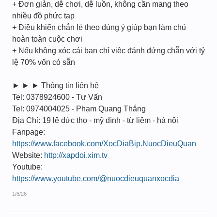
+ Đơn giản, dễ chơi, dễ luồn, không cần mang theo
nhiều đồ phức tạp
+ Điều khiển chẵn lẻ theo đúng ý giúp bạn làm chủ
hoàn toàn cuộc chơi
+ Nếu không xóc cái bạn chỉ việc đánh đứng chẵn với tỷ
lệ 70% vốn có sẵn
► ► ► Thông tin liên hệ
Tel: 0378924600 - Tư Vấn
Tel: 0974004025 - Phạm Quang Thắng
Địa Chỉ: 19 lê đức thọ - mỹ đình - từ liêm - hà nội
Fanpage:
https://www.facebook.com/XocDiaBip.NuocDieuQuan
Website:
http://xapdoi.xim.tv
Youtube:
https://www.youtube.com/@nuocdieuquanxocdia
1/6/26