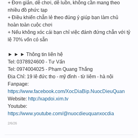
+ Đơn giản, dễ chơi, dễ luồn, không cần mang theo
nhiều đồ phức tạp
+ Điều khiển chẵn lẻ theo đúng ý giúp bạn làm chủ
hoàn toàn cuộc chơi
+ Nếu không xóc cái bạn chỉ việc đánh đứng chẵn với tỷ
lệ 70% vốn có sẵn
► ► ► Thông tin liên hệ
Tel: 0378924600 - Tư Vấn
Tel: 0974004025 - Phạm Quang Thắng
Địa Chỉ: 19 lê đức thọ - mỹ đình - từ liêm - hà nội
Fanpage:
https://www.facebook.com/XocDiaBip.NuocDieuQuan
Website:
http://xapdoi.xim.tv
Youtube:
https://www.youtube.com/@nuocdieuquanxocdia
2/6/26