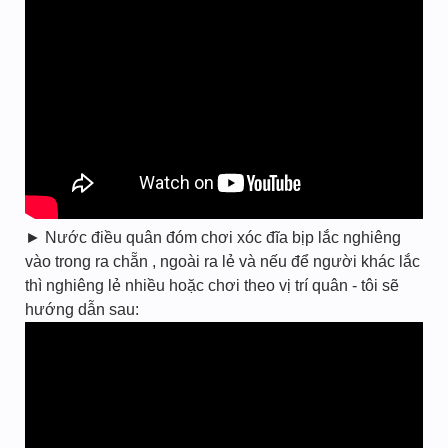
► Nước điều quân đóm chơi xóc đĩa bịp lắc nghiêng
vào trong ra chẵn , ngoài ra lẻ và nếu để người khác lắc
thì nghiêng lẻ nhiều hoặc chơi theo vị trí quân - tôi sẽ
hướng dẫn sau: