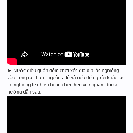
► Nước điều quân đóm chơi xóc đĩa bịp lắc nghiêng
vào trong ra chẵn , ngoài ra lẻ và nếu để người khác lắc
thì nghiêng lẻ nhiều hoặc chơi theo vị trí quân - tôi sẽ
hướng dẫn sau: