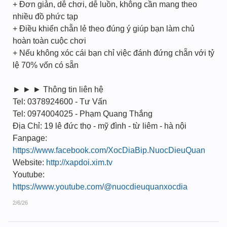
+ Đơn giản, dễ chơi, dễ luồn, không cần mang theo
nhiều đồ phức tạp
+ Điều khiển chẵn lẻ theo đúng ý giúp bạn làm chủ
hoàn toàn cuộc chơi
+ Nếu không xóc cái bạn chỉ việc đánh đứng chẵn với tỷ
lệ 70% vốn có sẵn
► ► ► Thông tin liên hệ
Tel: 0378924600 - Tư Vấn
Tel: 0974004025 - Phạm Quang Thắng
Địa Chỉ: 19 lê đức thọ - mỹ đình - từ liêm - hà nội
Fanpage:
https://www.facebook.com/XocDiaBip.NuocDieuQuan
Website:
http://xapdoi.xim.tv
Youtube:
https://www.youtube.com/@nuocdieuquanxocdia
2/6/26