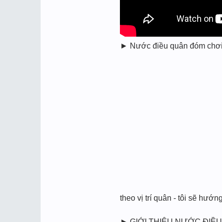
► Nước điều quân đóm chơi xó
theo vị trí quân - tôi sẽ hướ
► GIỚI THIỆU NƯỚC ĐIỀU