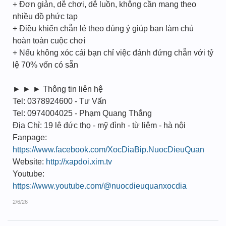
+ Đơn giản, dễ chơi, dễ luồn, không cần mang theo
nhiều đồ phức tạp
+ Điều khiển chẵn lẻ theo đúng ý giúp bạn làm chủ
hoàn toàn cuộc chơi
+ Nếu không xóc cái bạn chỉ việc đánh đứng chẵn với tỷ
lệ 70% vốn có sẵn
► ► ► Thông tin liên hệ
Tel: 0378924600 - Tư Vấn
Tel: 0974004025 - Phạm Quang Thắng
Địa Chỉ: 19 lê đức thọ - mỹ đình - từ liêm - hà nội
Fanpage:
https://www.facebook.com/XocDiaBip.NuocDieuQuan
Website:
http://xapdoi.xim.tv
Youtube:
https://www.youtube.com/@nuocdieuquanxocdia
2/6/26