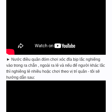
► Nước điều quân đóm chơi xóc đĩa bịp lắc nghiêng
vào trong ra chẵn , ngoài ra lẻ và nếu để người khác lắc
thì nghiêng lẻ nhiều hoặc chơi theo vị trí quân - tôi sẽ
hướng dẫn sau: