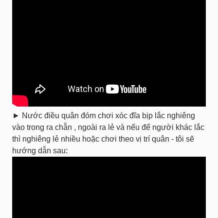
► Nước điều quân đóm chơi xóc đĩa bịp lắc nghiêng
vào trong ra chẵn , ngoài ra lẻ và nếu để người khác lắc
thì nghiêng lẻ nhiều hoặc chơi theo vị trí quân - tôi sẽ
hướng dẫn sau: