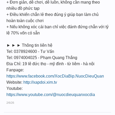
+ Đơn giản, dễ chơi, dễ luồn, không cần mang theo
nhiều đồ phức tạp
+ Điều khiển chẵn lẻ theo đúng ý giúp bạn làm chủ
hoàn toàn cuộc chơi
+ Nếu không xóc cái bạn chỉ việc đánh đứng chẵn với tỷ
lệ 70% vốn có sẵn
► ► ► Thông tin liên hệ
Tel: 0378924600 - Tư Vấn
Tel: 0974004025 - Phạm Quang Thắng
Địa Chỉ: 19 lê đức thọ - mỹ đình - từ liêm - hà nội
Fanpage:
https://www.facebook.com/XocDiaBip.NuocDieuQuan
Website:
http://xapdoi.xim.tv
Youtube:
https://www.youtube.com/@nuocdieuquanxocdia
2/6/26