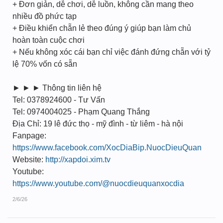
+ Đơn giản, dễ chơi, dễ luồn, không cần mang theo
nhiều đồ phức tạp
+ Điều khiển chẵn lẻ theo đúng ý giúp bạn làm chủ
hoàn toàn cuộc chơi
+ Nếu không xóc cái bạn chỉ việc đánh đứng chẵn với tỷ
lệ 70% vốn có sẵn
► ► ► Thông tin liên hệ
Tel: 0378924600 - Tư Vấn
Tel: 0974004025 - Phạm Quang Thắng
Địa Chỉ: 19 lê đức thọ - mỹ đình - từ liêm - hà nội
Fanpage:
https://www.facebook.com/XocDiaBip.NuocDieuQuan
Website:
http://xapdoi.xim.tv
Youtube:
https://www.youtube.com/@nuocdieuquanxocdia
2/6/26