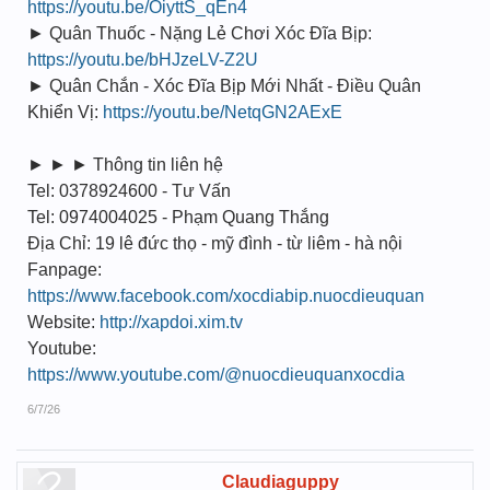
https://youtu.be/OiyttS_qEn4
► Quân Thuốc - Nặng Lẻ Chơi Xóc Đĩa Bịp:
https://youtu.be/bHJzeLV-Z2U
► Quân Chắn - Xóc Đĩa Bịp Mới Nhất - Điều Quân
Khiển Vị:
https://youtu.be/NetqGN2AExE
► ► ► Thông tin liên hệ
Tel: 0378924600 - Tư Vấn
Tel: 0974004025 - Phạm Quang Thắng
Địa Chỉ: 19 lê đức thọ - mỹ đình - từ liêm - hà nội
Fanpage:
https://www.facebook.com/xocdiabip.nuocdieuquan
Website:
http://xapdoi.xim.tv
Youtube:
https://www.youtube.com/@nuocdieuquanxocdia
6/7/26
Claudiaguppy