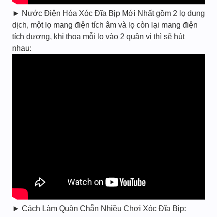
► Nước Điện Hóa Xóc Đĩa Bịp Mới Nhất gồm 2 lọ dung
dịch, một lọ mang điện tích âm và lọ còn lại mang điện
tích dương, khi thoa mỗi lọ vào 2 quân vị thì sẽ hút
nhau:
► Cách Làm Quân Chẵn Nhiều Chơi Xóc Đĩa Bịp: