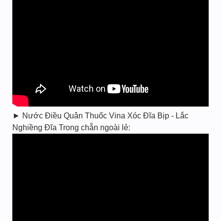
► Nước Điều Quân Thuốc Vina Xóc Đĩa Bịp - Lắc
Nghiềng Đĩa Trong chẵn ngoài lẻ: