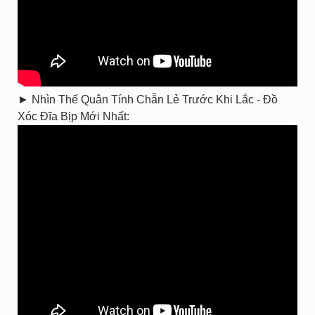
► Nhìn Thế Quân Tính Chẵn Lẻ Trước Khi Lắc - Đồ
Xóc Đĩa Bịp Mới Nhất: