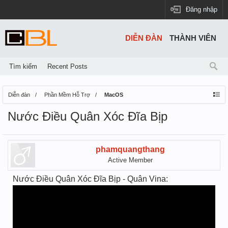
Đăng nhập
DIỄN ĐÀN
THÀNH VIÊN
Tìm kiếm
Recent Posts
Diễn đàn
Phần Mềm Hỗ Trợ
MacOS
Nước Điều Quân Xóc Đĩa Bịp
phamquangthang
Active Member
Nước Điều Quân Xóc Đĩa Bịp - Quân Vina: