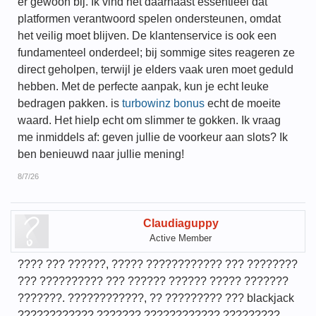
er gewoon bij. Ik vind het daarnaast essentieel dat
platformen verantwoord spelen ondersteunen, omdat
het veilig moet blijven. De klantenservice is ook een
fundamenteel onderdeel; bij sommige sites reageren ze
direct geholpen, terwijl je elders vaak uren moet geduld
hebben. Met de perfecte aanpak, kun je echt leuke
bedragen pakken. is
turbowinz bonus
echt de moeite
waard. Het hielp echt om slimmer te gokken. Ik vraag
me inmiddels af: geven jullie de voorkeur aan slots? Ik
ben benieuwd naar jullie mening!
8/7/26
Claudiaguppy
Active Member
???? ??? ??????, ????? ???????????? ??? ????????
??? ?????????? ??? ?????? ?????? ????? ???????
???????. ????????????, ?? ????????? ??? blackjack
???????????? ??????? ???????????? ?????????,