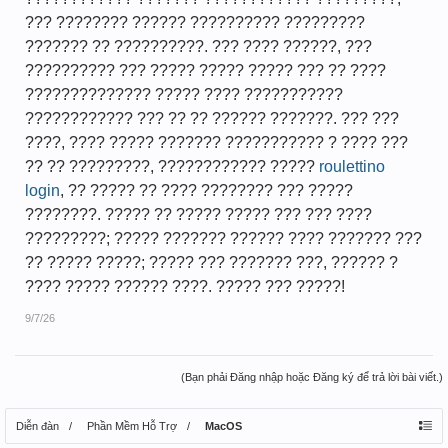
??? ???????? ?????? ?????????? ?????????
??????? ?? ??????????. ??? ???? ??????, ???
?????????? ??? ????? ????? ????? ??? ?? ????
?????????????? ????? ???? ???????????
???????????? ??? ?? ?? ?????? ???????. ??? ???
????, ???? ????? ??????? ??????????? ? ???? ???
?? ?? ?????????, ???????????? ?????
roulettino
login
, ?? ????? ?? ???? ???????? ??? ?????
????????. ????? ?? ????? ????? ??? ??? ????
?????????; ????? ??????? ?????? ???? ??????? ???
?? ????? ?????; ????? ??? ??????? ???, ?????? ?
???? ????? ?????? ????. ????? ??? ?????!
9/7/26
(Bạn phải Đăng nhập hoặc Đăng ký để trả lời bài viết.)
Diễn đàn
Phần Mềm Hỗ Trợ
MacOS