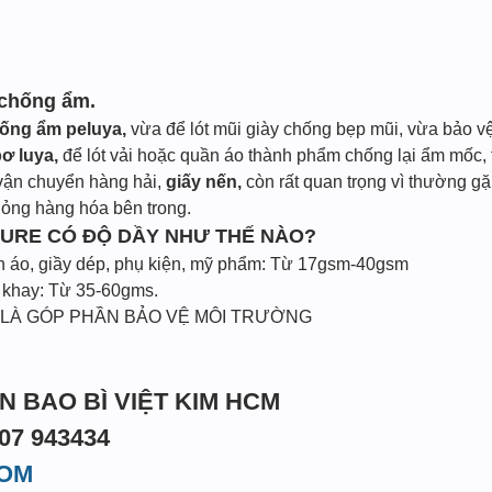
 chống ẩm.
hống ẩm peluya,
vừa để lót mũi giày chống bẹp mũi, vừa bảo v
pơ luya,
để lót vải hoặc quần áo thành phẩm chống lại ẩm mốc,
 vận chuyển hàng hải,
giấy nến,
còn rất quan trọng vì thường gặ
hỏng hàng hóa bên trong.
LURE CÓ ĐỘ DẦY NHƯ THẾ NÀO?
ần áo, giầy dép, phụ kiện, mỹ phẩm: Từ 17gsm-40gsm
t khay: Từ 35-60gms.
 LÀ GÓP PHẦN BẢO VỆ MÔI TRƯỜNG
IN BAO BÌ VIỆT KIM HCM
07 943434
COM