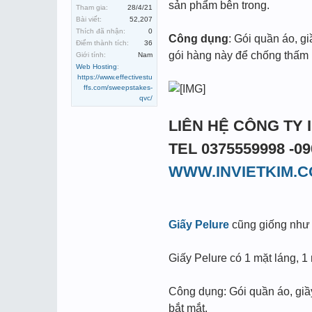
sản phẩm bên trong.
Tham gia:
28/4/21
Bài viết:
52,207
Thích đã nhận:
0
Công dụng
: Gói quần áo, g
Điểm thành tích:
36
gói hàng này để chống thấm
Giới tính:
Nam
Web Hosting
:
https://www.effectivestu
ffs.com/sweepstakes-
qvc/
LIÊN HỆ CÔNG TY 
TEL 0375559998 -09
WWW.INVIETKIM.
Giấy Pelure
cũng giống như 
Giấy Pelure có 1 mặt láng, 1
Công dụng: Gói quần áo, giầy
bắt mắt.