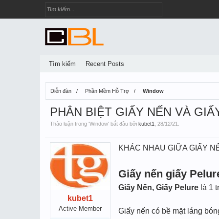
Tìm kiếm
Recent Posts
Diễn đàn
Phần Mềm Hỗ Trợ
Window
PHÂN BIỆT GIẤY NẾN VÀ GI
Thảo luận trong '
Window
' bắt đầu bởi
kubet1
,
28/12/21
.
KHÁC NHAU GIỮA GIẤY N
Giấy nến giấy Pelur
Giấy Nến, Giấy Pelure
là 1 
kubet1
Active Member
Giấy nến có bề mặt láng bóng