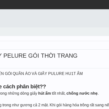
ẤY PELURE GÓI THỜI TRANG
ẾN GÓI QUẦN ÁO VÀ GIẤY PULURE HU1T ẨM
e cách phân biệt??
trong những dòng giấy
hút ẩm
tốt nhất,
chống nước nhẹ
.
 trong như gương cả 2 mặt. Khi gói hàng hóa trông rất sang nế