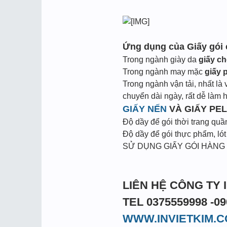
Ứng dụng của Giấy gói
Trong ngành giày da
giấy c
Trong ngành may mặc
giấy 
Trong ngành vận tải, nhất là
chuyển dài ngày, rất dễ làm 
GIẤY NẾN
VÀ GIẤY PE
Độ dầy để gói thời trang qu
Độ dầy để gói thực phẩm, ló
SỬ DỤNG GIẤY GÓI HÀNG
LIÊN HỆ CÔNG TY 
TEL 0375559998 -09
WWW.INVIETKIM.