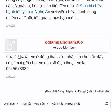
cận. Ngoài ra, Lê Lợi còn biết đến như là
Địa chỉ chữa
bệnh trĩ uy tín ở Nghệ An
với việc chữa thành công
nhiều ca trĩ nội, trĩ ngoại, apxe hậu môn...
24/2/22
odfamgaingnam30o
Active Member
아이스삽니다
em ở đồng tháp vừa nhắn tin cho bác đấy
có gì mai gửi cho em nha số điện thoại em la
0945678939
28/2/22
(Bạn phải Đăng nhập hoặc Đăng ký để trả lời bài viết.)
Diễn đàn
Rao Vặt - Mua Bán
Nội Thất - Ngoại Thất