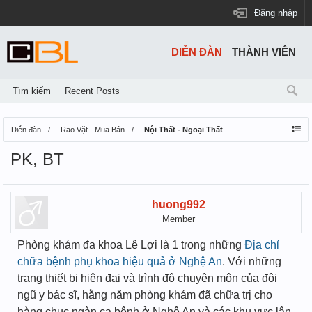
Đăng nhập
DIỄN ĐÀN
THÀNH VIÊN
Tìm kiếm
Recent Posts
Diễn đàn
Rao Vặt - Mua Bán
Nội Thất - Ngoại Thất
PK, BT
huong992
Member
Phòng khám đa khoa Lê Lợi là 1 trong những
Địa chỉ
chữa bệnh phụ khoa hiệu quả ở Nghệ An
. Với những
trang thiết bị hiện đại và trình độ chuyên môn của đội
ngũ y bác sĩ, hằng năm phòng khám đã chữa trị cho
hàng chục ngàn ca bệnh ở Nghệ An và các khu vực lân