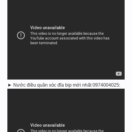
► Nước điều quân xóc đĩa bịp mới nhất 0974004025: