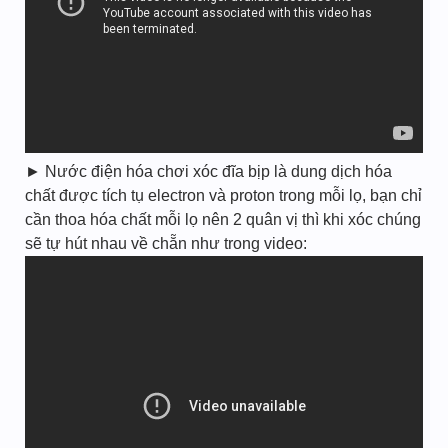
► Nước điện hóa chơi xóc đĩa bịp là dung dịch hóa
chất được tích tụ electron và proton trong mỗi lọ, bạn chỉ
cần thoa hóa chất mỗi lọ nên 2 quân vị thì khi xóc chúng
sẽ tự hút nhau về chẵn như trong video: