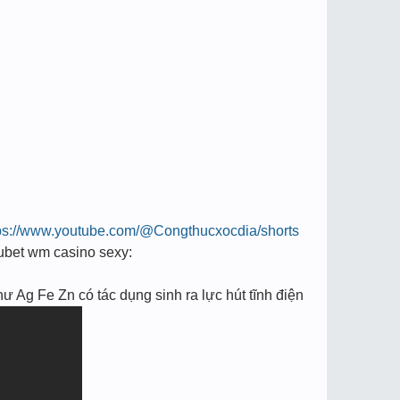
ps://www.youtube.com/@Congthucxocdia/shorts
e kubet wm casino sexy:
hư Ag Fe Zn có tác dụng sinh ra lực hút tĩnh điện