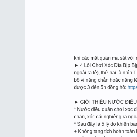
khi các mặt quân ma sát vớ
► 4 Lối Chơi Xóc Đĩa Bịp Bi
ngoài ra lẻ), thứ hai là nhìn
bộ vị nặng chẵn hoặc nặng l
được 3 đến 5h đồng hồ:
http
► GIỚI THIỆU NƯỚC ĐIỀU
* Nước điều quân chơi xóc đĩ
chẵn, xóc cái nghiêng ra ngoà
* Sau đây là 5 lý do khiến b
+ Không tang tích hoàn toàn l