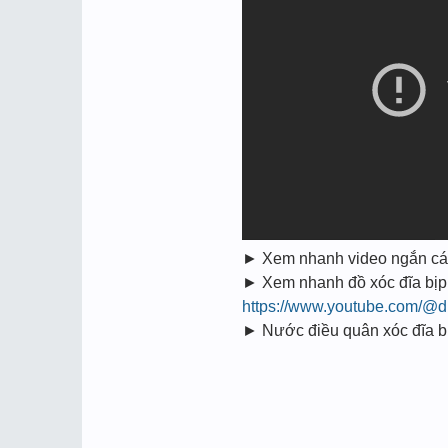
► Xem nhanh video ngắn cách 
► Xem nhanh đồ xóc đĩa bịp 
https://www.youtube.com/@d
► Nước điều quân xóc đĩa bịp