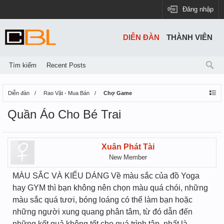
Đăng nhập
DIỄN ĐÀN
THÀNH VIÊN
Tìm kiếm
Recent Posts
Diễn đàn
Rao Vặt - Mua Bán
Chợ Game
Quần Áo Cho Bé Trai
Xuân Phát Tài
New Member
MÀU SẮC VÀ KIỂU DÁNG Về màu sắc của đồ Yoga
hay GYM thì bạn không nên chọn màu quá chói, những
màu sắc quá tươi, bóng loáng có thể làm bạn hoặc
những người xung quang phân tâm, từ đó dẫn đến
những kết quả không tốt cho quá trình tập, nhất là