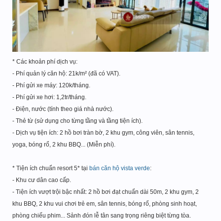
* Các khoản phí dịch vụ:
- Phí quản lý căn hộ: 21k/m² (đã có VAT).
- Phí gửi xe máy: 120k/tháng.
- Phí gửi xe hơi: 1,2tr/tháng.
- Điện, nước (tính theo giá nhà nước).
- Thẻ từ (sử dụng cho từng tầng và tầng tiện ích).
- Dịch vụ tiện ích: 2 hồ bơi tràn bờ, 2 khu gym, công viên, sân tennis,
yoga, bóng rổ, 2 khu BBQ... (Miễn phí).
* Tiện ích chuẩn resort 5* tại
bán căn hộ vista verde
:
- Khu cư dân cao cấp.
- Tiện ích vượt trội bậc nhất: 2 hồ bơi đạt chuẩn dài 50m, 2 khu gym, 2
khu BBQ, 2 khu vui chơi trẻ em, sân tennis, bóng rổ, phòng sinh hoạt,
phòng chiếu phim... Sảnh đón lễ tân sang trọng riêng biệt từng tòa.