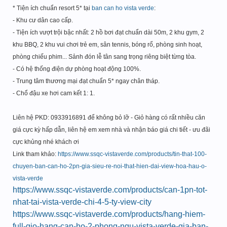
* Tiện ích chuẩn resort 5* tại
ban can ho vista verde
:
- Khu cư dân cao cấp.
- Tiện ích vượt trội bậc nhất: 2 hồ bơi đạt chuẩn dài 50m, 2 khu gym, 2
khu BBQ, 2 khu vui chơi trẻ em, sân tennis, bóng rổ, phòng sinh hoạt,
phòng chiếu phim... Sảnh đón lễ tân sang trọng riêng biệt từng tòa.
- Có hệ thống điện dự phòng hoạt động 100%.
- Trung tâm thương mại đạt chuẩn 5* ngay chân tháp.
- Chổ đậu xe hơi cam kết 1: 1.
Liên hệ PKD: 0933916891 để không bỏ lỡ - Giỏ hàng có rất nhiều căn
giá cực kỳ hấp dẫn, liên hệ em xem nhà và nhận báo giá chi tiết - ưu đãi
cực khủng nhé khách ơi
Link tham khảo:
https://www.ssqc-vistaverde.com/products/tin-that-100-
chuyen-ban-can-ho-2pn-gia-sieu-re-noi-that-hien-dai-view-hoa-hau-o-
vista-verde
https://www.ssqc-vistaverde.com/products/can-1pn-tot-
nhat-tai-vista-verde-chi-4-5-ty-view-city
https://www.ssqc-vistaverde.com/products/hang-hiem-
full-gio-hang-can-ho-2-phong-ngu-vista-verde-gia-ban-