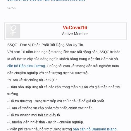
5/7/25
VuCovid16
Active Member
SSQC - Đơn Vị Phân Phối Bất Động Sản Uy Tín
Với hơn 10 năm kinh nghiệm trong lĩnh vực bất động sản, SSQC tự hào
là đối tác tin cậy của hàng nghìn khách hàng trong việc tìm kiếm và sở
căn hộ Đảo Kim Cương
. Chúng tôi cam kết mang đến trải nghiệm mua
bán chuyên nghiệp với chất lượng dịch vụ vượt trội.
**Cam kết từ chúng tôi - SSQC:
- Đảm bảo đáp ứng tất cả các căn trong toàn dự án với giá thấp nhất thị
trường.
- Hỗ trợ thương lượng trực tiếp với chủ nhà để có giá tốt nhất.
- Cam kết thông tin cập nhật mới nhất, chính xác nhất.
- Hỗ trợ nhanh mọi thủ tục giấy tờ.
- Chuyên viên nhiệt tình - uy tín - chuyên nghiệp.
- Miễn phí xem nhà, hỗ trợ thương lượng
bán căn hộ Diamond Island
.