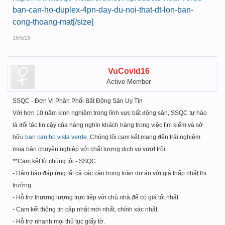
ban-can-ho-duplex-4pn-day-du-noi-that-dt-lon-ban-
cong-thoang-mat[/size]
16/5/25
VuCovid16
Active Member
SSQC - Đơn Vị Phân Phối Bất Động Sản Uy Tín
Với hơn 10 năm kinh nghiệm trong lĩnh vực bất động sản, SSQC tự hào
là đối tác tin cậy của hàng nghìn khách hàng trong việc tìm kiếm và sở
hữu
ban can ho vista verde
. Chúng tôi cam kết mang đến trải nghiệm
mua bán chuyên nghiệp với chất lượng dịch vụ vượt trội.
**Cam kết từ chúng tôi - SSQC:
- Đảm bảo đáp ứng tất cả các căn trong toàn dự án với giá thấp nhất thị
trường.
- Hỗ trợ thương lượng trực tiếp với chủ nhà để có giá tốt nhất.
- Cam kết thông tin cập nhật mới nhất, chính xác nhất.
- Hỗ trợ nhanh mọi thủ tục giấy tờ.