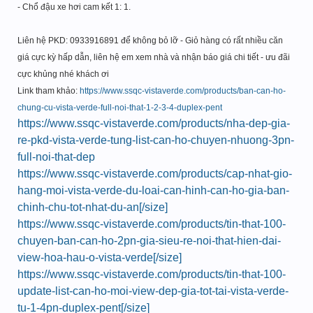
- Chổ đậu xe hơi cam kết 1: 1.
Liên hệ PKD: 0933916891 để không bỏ lỡ - Giỏ hàng có rất nhiều căn
giá cực kỳ hấp dẫn, liên hệ em xem nhà và nhận báo giá chi tiết - ưu đãi
cực khủng nhé khách ơi
Link tham khảo:
https://www.ssqc-vistaverde.com/products/ban-can-ho-
chung-cu-vista-verde-full-noi-that-1-2-3-4-duplex-pent
https://www.ssqc-vistaverde.com/products/nha-dep-gia-
re-pkd-vista-verde-tung-list-can-ho-chuyen-nhuong-3pn-
full-noi-that-dep
https://www.ssqc-vistaverde.com/products/cap-nhat-gio-
hang-moi-vista-verde-du-loai-can-hinh-can-ho-gia-ban-
chinh-chu-tot-nhat-du-an[/size]
https://www.ssqc-vistaverde.com/products/tin-that-100-
chuyen-ban-can-ho-2pn-gia-sieu-re-noi-that-hien-dai-
view-hoa-hau-o-vista-verde[/size]
https://www.ssqc-vistaverde.com/products/tin-that-100-
update-list-can-ho-moi-view-dep-gia-tot-tai-vista-verde-
tu-1-4pn-duplex-pent[/size]