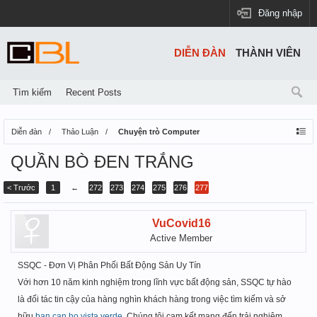
Đăng nhập
DIỄN ĐÀN
THÀNH VIÊN
Tìm kiếm
Recent Posts
Diễn đàn
Thảo Luận
Chuyện trò Computer
QUẦN BÒ ĐEN TRẮNG
< Trước
1
←
272
273
274
275
276
277
VuCovid16
Active Member
SSQC - Đơn Vị Phân Phối Bất Động Sản Uy Tín
Với hơn 10 năm kinh nghiệm trong lĩnh vực bất động sản, SSQC tự hào
là đối tác tin cậy của hàng nghìn khách hàng trong việc tìm kiếm và sở
hữu
ban can ho vista verde
. Chúng tôi cam kết mang đến trải nghiệm