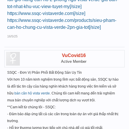
tot-nhat-khu-vuc-view-tuyet-my[/size]
https://www.ssqc-vistaverde.com[/size]
https://www.ssqc-vistaverde.com/products/sieu-pham-
can-ho-chung-cu-vista-verde-2pn-gia-tot[/size]
16/5/25
VuCovid16
Active Member
SSQC - Đơn Vị Phân Phối Bất Động Sản Uy Tín
Với hơn 10 năm kinh nghiệm trong lĩnh vực bất động sản, SSQC tự hào
là đối tác tin cậy của hàng nghìn khách hàng trong việc tìm kiếm và sở
hữu
bán căn hộ vista verde
. Chúng tôi cam kết mang đến trải nghiệm
mua bán chuyên nghiệp với chất lượng dịch vụ vượt trội.
**Cam kết từ chúng tôi - SSQC:
- Đảm bảo đáp ứng tất cả các căn trong toàn dự án với giá thấp nhất thị
trường.
- Hỗ trợ thương lượng trực tiếp với chủ nhà để có giá tốt nhất.