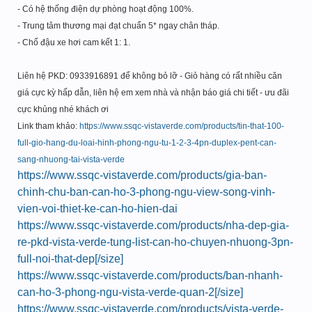
- Có hệ thống điện dự phòng hoạt động 100%.
- Trung tâm thương mại đạt chuẩn 5* ngay chân tháp.
- Chổ đậu xe hơi cam kết 1: 1.
Liên hệ PKD: 0933916891 để không bỏ lỡ - Giỏ hàng có rất nhiều căn
giá cực kỳ hấp dẫn, liên hệ em xem nhà và nhận báo giá chi tiết - ưu đãi
cực khủng nhé khách ơi
Link tham khảo:
https://www.ssqc-vistaverde.com/products/tin-that-100-
full-gio-hang-du-loai-hinh-phong-ngu-tu-1-2-3-4pn-duplex-pent-can-
sang-nhuong-tai-vista-verde
https://www.ssqc-vistaverde.com/products/gia-ban-
chinh-chu-ban-can-ho-3-phong-ngu-view-song-vinh-
vien-voi-thiet-ke-can-ho-hien-dai
https://www.ssqc-vistaverde.com/products/nha-dep-gia-
re-pkd-vista-verde-tung-list-can-ho-chuyen-nhuong-3pn-
full-noi-that-dep[/size]
https://www.ssqc-vistaverde.com/products/ban-nhanh-
can-ho-3-phong-ngu-vista-verde-quan-2[/size]
https://www.ssqc-vistaverde.com/products/vista-verde-