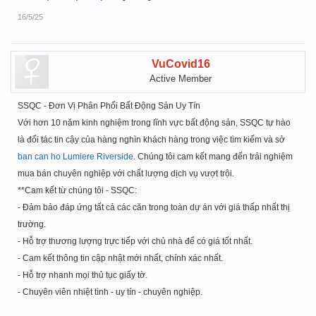
16/5/25
VuCovid16
Active Member
SSQC - Đơn Vị Phân Phối Bất Động Sản Uy Tín
Với hơn 10 năm kinh nghiệm trong lĩnh vực bất động sản, SSQC tự hào
là đối tác tin cậy của hàng nghìn khách hàng trong việc tìm kiếm và sở
ban can ho Lumiere Riverside
. Chúng tôi cam kết mang đến trải nghiệm
mua bán chuyên nghiệp với chất lượng dịch vụ vượt trội.
**Cam kết từ chúng tôi - SSQC:
- Đảm bảo đáp ứng tất cả các căn trong toàn dự án với giá thấp nhất thị
trường.
- Hỗ trợ thương lượng trực tiếp với chủ nhà để có giá tốt nhất.
- Cam kết thông tin cập nhật mới nhất, chính xác nhất.
- Hỗ trợ nhanh mọi thủ tục giấy tờ.
- Chuyên viên nhiệt tình - uy tín - chuyên nghiệp.