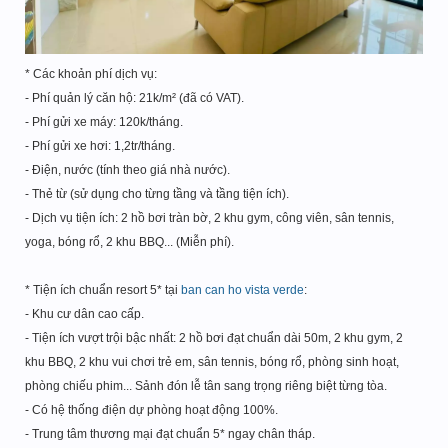
* Các khoản phí dịch vụ:
- Phí quản lý căn hộ: 21k/m² (đã có VAT).
- Phí gửi xe máy: 120k/tháng.
- Phí gửi xe hơi: 1,2tr/tháng.
- Điện, nước (tính theo giá nhà nước).
- Thẻ từ (sử dụng cho từng tầng và tầng tiện ích).
- Dịch vụ tiện ích: 2 hồ bơi tràn bờ, 2 khu gym, công viên, sân tennis,
yoga, bóng rổ, 2 khu BBQ... (Miễn phí).
* Tiện ích chuẩn resort 5* tại
ban can ho vista verde
:
- Khu cư dân cao cấp.
- Tiện ích vượt trội bậc nhất: 2 hồ bơi đạt chuẩn dài 50m, 2 khu gym, 2
khu BBQ, 2 khu vui chơi trẻ em, sân tennis, bóng rổ, phòng sinh hoạt,
phòng chiếu phim... Sảnh đón lễ tân sang trọng riêng biệt từng tòa.
- Có hệ thống điện dự phòng hoạt động 100%.
- Trung tâm thương mại đạt chuẩn 5* ngay chân tháp.