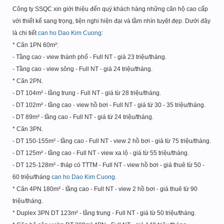
Công ty SSQC xin giới thiệu đến quý khách hàng những căn hộ cao cấp
với thiết kế sang trọng, tiện nghi hiện đại và tầm nhìn tuyệt đẹp. Dưới đây
là chi tiết
can ho Dao Kim Cuong
:
* Căn 1PN 60m²:
- Tầng cao - view thành phố - Full NT - giá 23 triệu/tháng.
- Tầng cao - view sông - Full NT - giá 24 triệu/tháng.
* Căn 2PN.
- DT 104m² - tầng trung - Full NT - giá từ 28 triệu/tháng.
- DT 102m² - tầng cao - view hồ bơi - Full NT - giá từ 30 - 35 triệu/tháng.
- DT 89m² - tầng cao - Full NT - giá từ 24 triệu/tháng.
* Căn 3PN.
- DT 150-155m² - tầng cao - Full NT - view 2 hồ bơi - giá từ 75 triệu/tháng.
- DT 125m² - tầng cao - Full NT - view xa lộ - giá từ 55 triệu/tháng.
- DT 125-128m² - tháp có TTTM - Full NT - view hồ bơi - giá thuê từ 50 -
60 triệu/tháng
can ho Dao Kim Cuong
.
* Căn 4PN 180m² - tầng cao - Full NT - view 2 hồ bơi - giá thuê từ 90
triệu/tháng.
* Duplex 3PN DT 123m² - tầng trung - Full NT - giá từ 50 triệu/tháng.