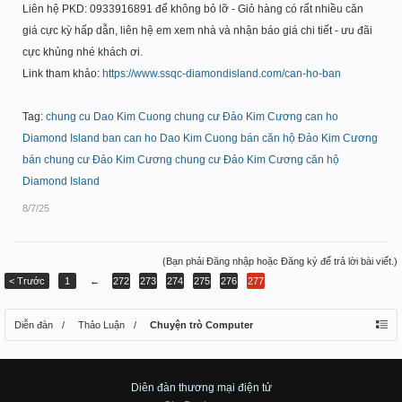
Liên hệ PKD: 0933916891 để không bỏ lỡ - Giỏ hàng có rất nhiều căn
giá cực kỳ hấp dẫn, liên hệ em xem nhà và nhận báo giá chi tiết - ưu đãi
cực khủng nhé khách ơi.
Link tham khảo:
https://www.ssqc-diamondisland.com/can-ho-ban
Tag:
chung cu Dao Kim Cuong
chung cư Đảo Kim Cương
can ho
Diamond Island
ban can ho Dao Kim Cuong
bán căn hộ Đảo Kim Cương
bán chung cư Đảo Kim Cương
chung cư Đảo Kim Cương
căn hộ
Diamond Island
8/7/25
(Bạn phải Đăng nhập hoặc Đăng ký để trả lời bài viết.)
< Trước
1
←
272
273
274
275
276
277
Diễn đàn
Thảo Luận
Chuyện trò Computer
Diên đàn thương mại điện tử