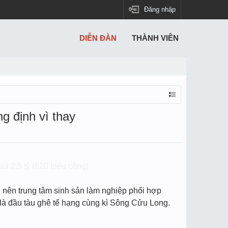
Đăng nhập
DIỄN ĐÀN
THÀNH VIÊN
g định vì thay
2,5 tỷ (620 triệu công)
 nên trung tâm sinh sản làm nghiệp phối hợp
là đầu tàu ghê tế hạng cùng kì Sông Cửu Long.