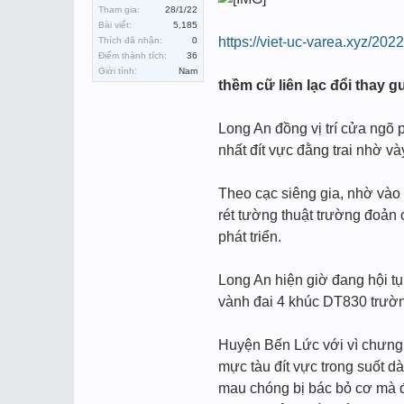
Tham gia:
28/1/22
Bài viết:
5,185
https://viet-uc-varea.xyz/20
Thích đã nhận:
0
Điểm thành tích:
36
Giới tính:
Nam
thềm cữ liên lạc đổi thay 
Long An đồng vị trí cửa ngõ 
nhất đít vực đằng trai nhờ v
Theo cạc siêng gia, nhờ vào 
rét tường thuật trường đoản
phát triển.
Long An hiện giờ đang hội tụ
vành đai 4 khúc DT830 trườ
Huyện Bến Lức với vì chưng tr
mực tàu đít vực trong suốt 
mau chóng bị bác bỏ cơ mà đ