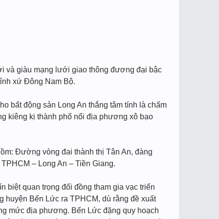
iới và giàu mạng lưới giao thông đương đại bậc
 tỉnh xứ Đông Nam Bộ.
cho bất động sản Long An thắng tâm tính là chấm
ng kiêng kị thành phố nổi địa phương xô bạo
o gồm: Đường vòng đai thành thị Tân An, đàng
c TPHCM – Long An – Tiền Giang.
n biệt quan trọng đối đồng tham gia vạc triển
ạng huyện Bến Lức ra TPHCM, dù rằng đề xuất
rọng mức địa phương. Bến Lức đặng quy hoạch