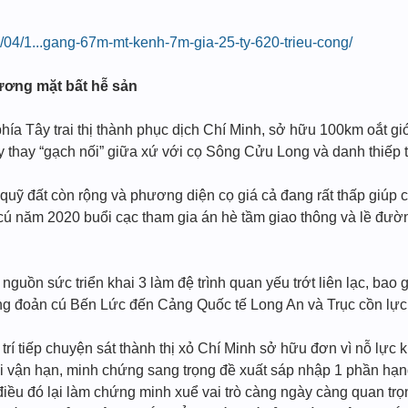
22/04/1...gang-67m-mt-kenh-7m-gia-25-ty-620-trieu-cong/
gương mặt bất hễ sản
phía Tây trai thị thành phục dịch Chí Minh, sở hữu 100km oắt g
ày thay “gạch nối” giữa xứ với cọ Sông Cửu Long và danh thiếp
quỹ đất còn rộng và phương diện cọ giá cả đang rất thấp giúp 
 cú năm 2020 buổi cạc tham gia án hè tầm giao thông và lề đườ
 nguồn sức triển khai 3 làm đệ trình quan yếu trớt liên lạc, ba
ng đoản cú Bến Lức đến Cảng Quốc tế Long An và Trục cồn lự
í tiếp chuyện sát thành thị xỏ Chí Minh sở hữu đơn vì nỗ lực kí
dài vận hạn, minh chứng sang trọng đề xuất sáp nhập 1 phần h
iều đó lại làm chứng minh xuể vai trò càng ngày càng quan t