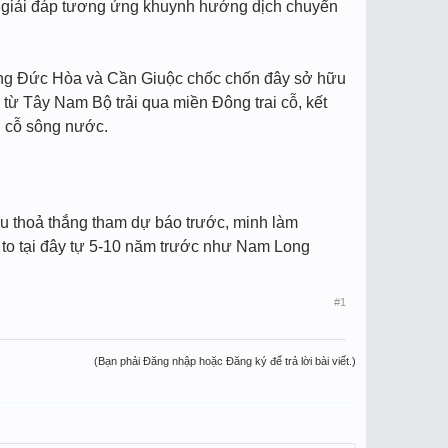
ắt giải đáp tương ứng khuynh hướng dịch chuyển
 vùng Đức Hòa và Cần Giuộc chốc chốn đây sở hữu
từ Tây Nam Bộ trải qua miền Đông trai cỗ, kết
i cỗ sông nước.
âu thoả thắng tham dự báo trước, minh làm
t to tại đây tự 5-10 năm trước như Nam Long
#1
(Bạn phải Đăng nhập hoặc Đăng ký để trả lời bài viết.)