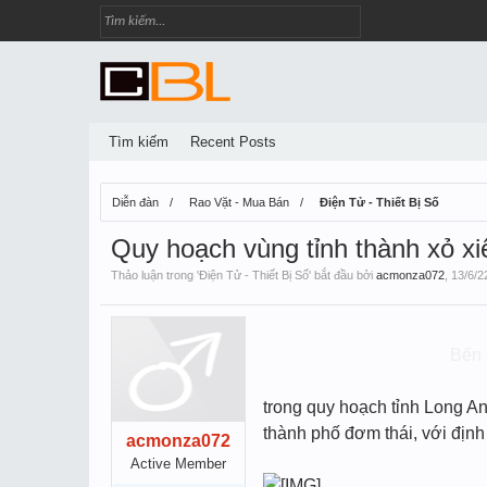
Tìm kiếm
Recent Posts
Diễn đàn
Rao Vặt - Mua Bán
Điện Tử - Thiết Bị Số
Quy hoạch vùng tỉnh thành xỏ xi
Thảo luận trong '
Điện Tử - Thiết Bị Số
' bắt đầu bởi
acmonza072
,
13/6/2
Bến 
trong quy hoạch tỉnh Long A
thành phố đơm thái, với địn
acmonza072
Active Member