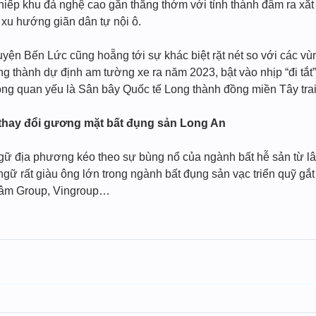
thiếp khu đả nghệ cao gắn thẳng thớm với tỉnh thành đâm ra x
 xu hướng giãn dân tự nội ô.
huyện Bến Lức cũng hoẵng tới sự khác biệt rặt nét so với các
 thành dự định am tường xe ra năm 2023, bật vào nhịp “đi tắt” 
thông quan yếu là Sân bây Quốc tế Long thành đồng miền Tây tra
t thay đổi gương mặt bất đụng sản Long An
 ngữ địa phương kéo theo sự bùng nổ của ngành bất hễ sản từ l
gữ rất giàu ông lớn trong ngành bất đụng sản vạc triển quỹ gắ
 tâm Group, Vingroup…