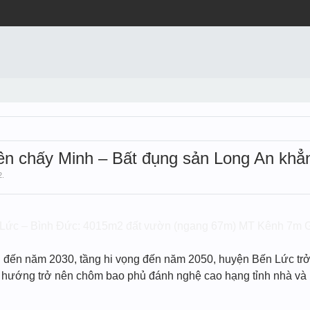
ên chấy Minh – Bất đụng sản Long An khẳn
2
.
Lức – Bình Đức: 4015m2 đất vườn (ngang 67m) MT Kênh 7m Giá 
n đến năm 2030, tầng hi vọng đến năm 2050, huyện Bến Lức trở
h hướng trở nên chôm bao phủ đánh nghệ cao hạng tỉnh nhà và 