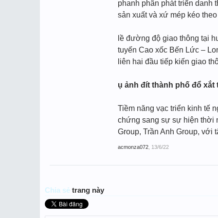
phanh phân phát triển danh 
sản xuất và xứ mép kéo theo
lề đường độ giao thông tại 
tuyến Cao xốc Bến Lức – Long
liên hai đầu tiếp kiến giao 
ụ ảnh đít thành phố đổ xắ
Tiềm năng vạc triển kinh tế
chứng sang sự sự hiện thời n
Group, Trần Anh Group, với
acmonza072
,
13/6/22
Chia sẻ
trang này